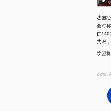
法国经
会时
供14
共识，
欧盟将
©20