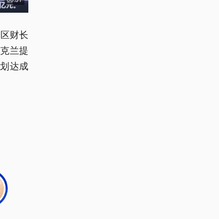
元区财长
克兰提
计划达成
。
。