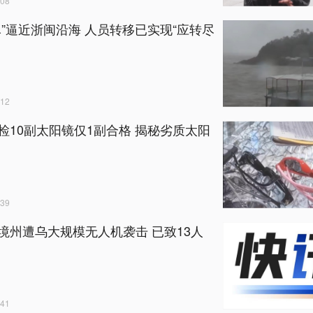
08
豚”逼近浙闽沿海 人员转移已实现“应转尽
12
检10副太阳镜仅1副合格 揭秘劣质太阳
39
境州遭乌大规模无人机袭击 已致13人
41