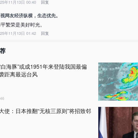
025年11月13日 00:40
回复
央视网友经济纵横，生态优先。
和平繁荣是美好时光。
025年11月13日 01:42
回复
荐
“白海豚”或成1951年来登陆我国最偏
袭距离最远台风
46
大使：日本推翻“无核三原则”将招致邻