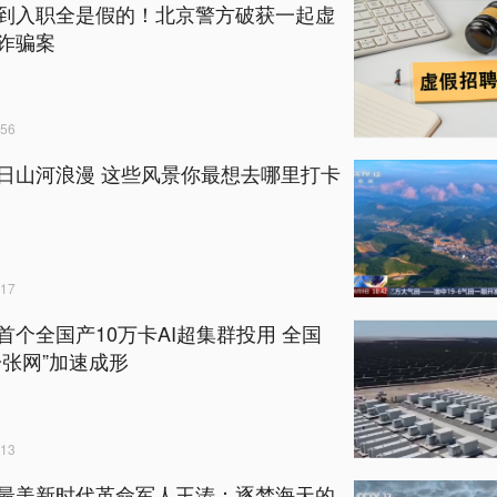
到入职全是假的！北京警方破获一起虚
诈骗案
56
日山河浪漫 这些风景你最想去哪里打卡
17
首个全国产10万卡AI超集群投用 全国
一张网”加速成形
13
最美新时代革命军人王涛：逐梦海天的