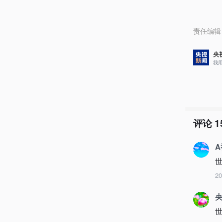
责任编辑
央
我
评论
1
2
央