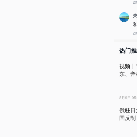
2
2
热门推
视频丨
东、奔
8月9日 05:
俄驻日
国反制