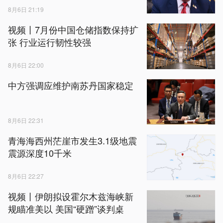
8月6日 21:19
视频丨7月份中国仓储指数保持扩
张 行业运行韧性较强
8月6日 22:00
中方强调应维护南苏丹国家稳定
8月6日 22:31
青海海西州茫崖市发生3.1级地震
震源深度10千米
8月6日 22:27
视频丨伊朗拟设霍尔木兹海峡新
规瞄准美以 美国“硬蹭”谈判桌