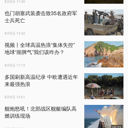
8月6日 17:45
也门胡塞武装袭击致35名政府军
士兵死亡
8月6日 14:42
视频丨全球高温热浪“集体失控”
地球“闹脾气”我们该咋办？
8月6日 17:13
多国刷新高温纪录 中欧遭遇近年
来最强热浪
8月6日 14:51
舰炮怒吼！北部战区舰艇编队高
燃训练现场
00:23