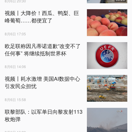
8月6日 20:30
视频丨大降价！西瓜、鸭梨、巨
峰葡萄……都便宜了
8月6日 17:05
欧足联称因凡蒂诺道歉“改变不了
任何事” 将继续抵制世界杯
8月6日 14:06
视频丨耗水激增 美国AI数据中心
引发民众担忧
8月6日 15:58
联黎部队：以军单日向黎发射113
枚炮弹