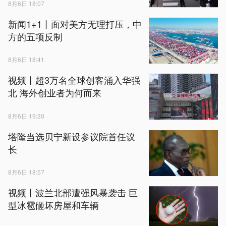
8月6日 18:07
新闻1+1丨面对美方无理打压，中
方的五项反制
8月6日 18:41
视频丨超3万名全球创客涌入华强
北 海外创业者为何而来
8月6日 19:30
塔隆当选贝宁新设参议院首任议
长
8月6日 18:57
视频丨波兰北部遭强风暴袭击 巨
型冰雹砸坏房屋和车辆