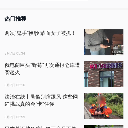
热门推荐
两次“鬼手”换钞 蒙面女子被抓！
00:29
8月7日 05:34
俄电商巨头“野莓”再次通报仓库遭
袭起火
8月7日 05:16
法治在线丨暑假别瞎跟风 这些网
红挑战真的会“卡”住你
8月7日 05:59