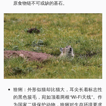
原食物链不可或缺的基石。
猞猁：外形似猫却比猫大，耳尖长着标志性
的黑色簇毛，宛如顶着两根“Wi-Fi天线”。作
为国家二级保护动物，猞猁对生存环境要求