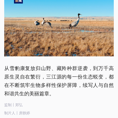
从雪豹康复放归山野、藏羚种群逆袭，到万千高
原生灵自在繁衍，三江源的每一份生态蜕变，都
在不断筑牢生物多样性保护屏障，续写人与自然
和谐共生的美丽篇章。
监制丨郑弘
制片人丨房轶婷