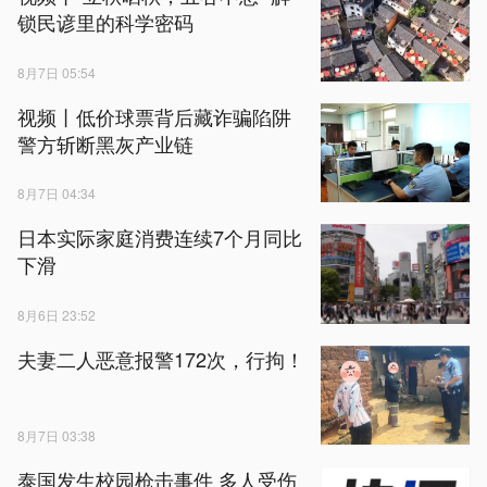
锁民谚里的科学密码
8月7日 05:54
视频丨低价球票背后藏诈骗陷阱
警方斩断黑灰产业链
8月7日 04:34
日本实际家庭消费连续7个月同比
下滑
8月6日 23:52
夫妻二人恶意报警172次，行拘！
8月7日 03:38
泰国发生校园枪击事件 多人受伤