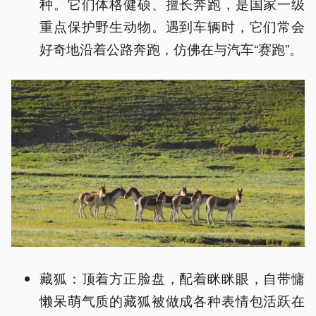
种。它们体格健硕、擅长奔跑，是国家一级
重点保护野生动物。遇到车辆时，它们常会
好奇地沿着公路奔跑，仿佛在与汽车“赛跑”。
藏狐：顶着方正脸盘，配着眯眯眼，自带慵
懒呆萌气质的藏狐被做成各种表情包活跃在