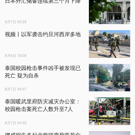
日本外汇储备连续第三个月下降
8月7日 05:29
视频丨以军袭击约旦河西岸多地
8月6日 18:08
泰国校园枪击事件凶手被发现已
死亡 疑为自杀
8月7日 04:07
泰国暖武里府防灾减灾办公室：
校园枪击案死亡人数升至7人
8月7日 04:55
挪威报告多起北极驯鹿异常死亡