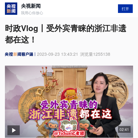
央视新闻
打开
我用心你放心
时政Vlog丨受外宾青睐的浙江非遗
都在这！
2023-09-23 13:43:21
浏览量
1255138
02:41