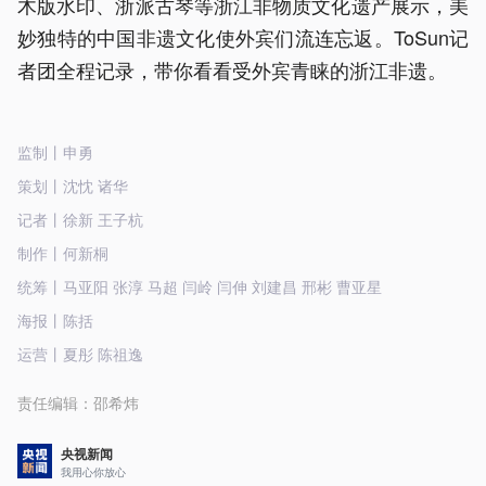
木版水印、浙派古琴等浙江非物质文化遗产展示，美
妙独特的中国非遗文化使外宾们流连忘返。ToSun记
者团全程记录，带你看看受外宾青睐的浙江非遗。
监制丨申勇
策划丨沈忱 诸华
记者丨徐新 王子杭
制作丨何新桐
统筹丨马亚阳 张淳 马超 闫岭 闫伸 刘建昌 邢彬 曹亚星
海报丨陈括
运营丨夏彤 陈祖逸
责任编辑：
邵希炜
央视新闻
我用心你放心