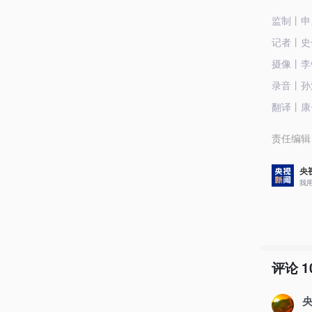
监制丨申
记者丨史
摄像丨李铮
录音丨孙
翻译丨康
责任编辑
央
我
评论
1
央