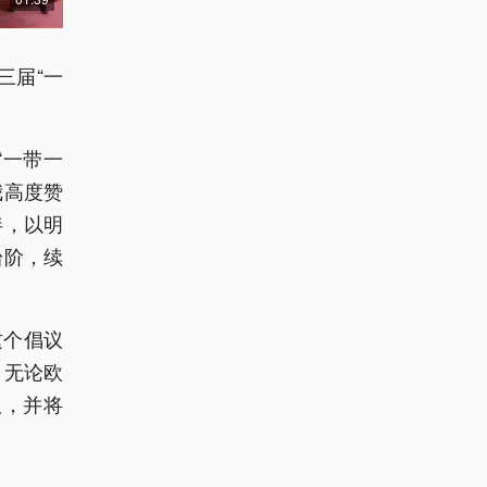
三届“一
“一带一
我高度赞
伴，以明
台阶，续
这个倡议
。无论欧
议，并将