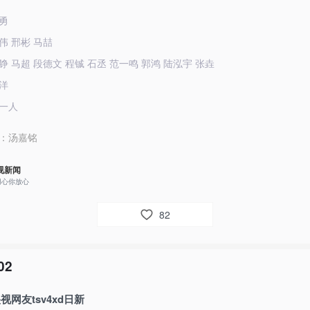
勇
伟 邢彬 马喆
 马超 段德文 程铖 石丞 范一鸣 郭鸿 陆泓宇 张垚
洋
一人
：
汤嘉铭
视新闻
用心你放心
82
02
视网友tsv4xd日新