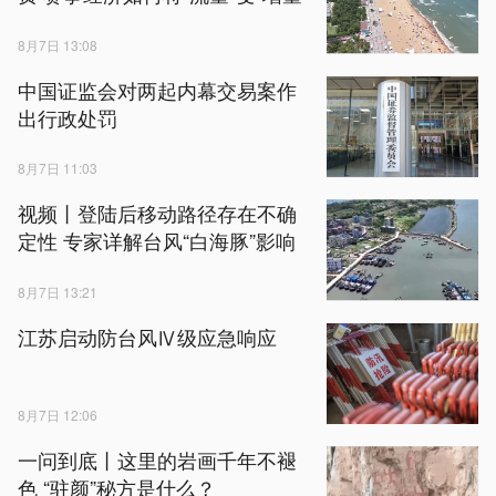
8月7日 13:08
中国证监会对两起内幕交易案作
出行政处罚
8月7日 11:03
视频丨登陆后移动路径存在不确
定性 专家详解台风“白海豚”影响
8月7日 13:21
江苏启动防台风Ⅳ级应急响应
8月7日 12:06
一问到底丨这里的岩画千年不褪
色 “驻颜”秘方是什么？