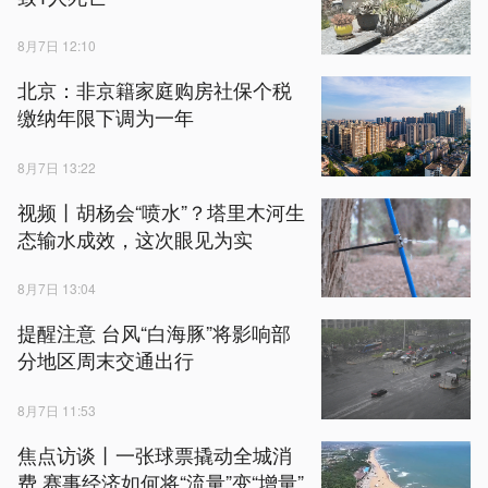
8月7日 12:10
北京：非京籍家庭购房社保个税
缴纳年限下调为一年
8月7日 13:22
视频丨胡杨会“喷水”？塔里木河生
态输水成效，这次眼见为实
8月7日 13:04
提醒注意 台风“白海豚”将影响部
分地区周末交通出行
8月7日 11:53
焦点访谈丨一张球票撬动全城消
费 赛事经济如何将“流量”变“增量”