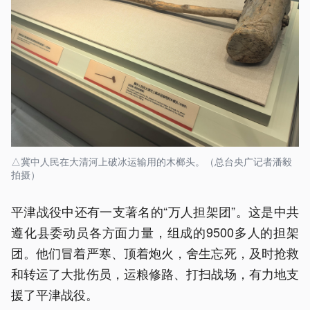
△冀中人民在大清河上破冰运输用的木榔头。（总台央广记者潘毅
拍摄）
平津战役中还有一支著名的“万人担架团”。这是中共
遵化县委动员各方面力量，组成的9500多人的担架
团。他们冒着严寒、顶着炮火，舍生忘死，及时抢救
和转运了大批伤员，运粮修路、打扫战场，有力地支
援了平津战役。