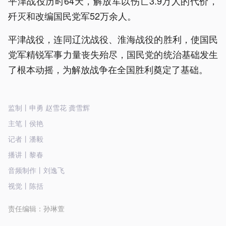
平津战役历时64天，解放军以伤亡3.9万人的代价，
歼灭和改编国民党军52万余人。
平津战役，连同辽沈战役、淮海战役的胜利，使国民
党军精锐军事力量丧失殆尽，国民党的统治基础发生
了根本动摇，为解放战争在全国胜利奠定了基础。
监制丨申勇 赵雪花 龚雪辉
主笔丨侯艳
记者丨潘毅
播讲丨黎春
音频制作丨刘逸飞
视觉丨陈括
责任编辑：
孙琳萱