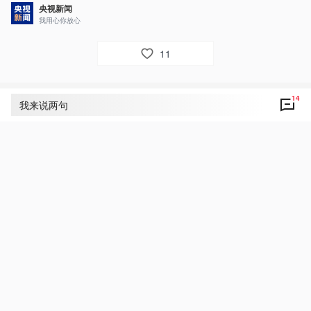
央视新闻
我用心你放心
11
14
评论
14
我来说两句
央视网友ik5t86
1
民心所向，势不可挡。
2024年2月4日 01:07
回复
央视网友8kmv7q冯沛明
1
赓续红色血脉，传承红色基因！
2024年2月3日 14:35
回复
宏放
“辽沈战役胜利是东北人民全力支援拼出来的，淮