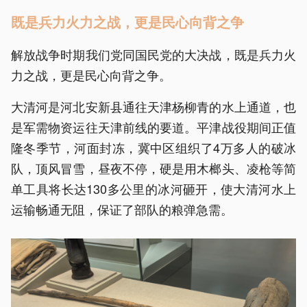
既是兵力火力之战，更是民心向背之争
解放战争时期我们党同国民党的大决战，既是兵力火
力之战，更是民心向背之争。
大清河是河北安新县通往天津杨柳青的水上通道，也
是军需物资运往天津前线的要道。平津战役期间正值
隆冬季节，河面封冻，冀中区组织了4万多人的破冰
队，顶风冒雪，昼夜不停，硬是用木榔头、凌枪等简
单工具将长达130多公里的冰河砸开，使大清河水上
运输畅通无阻，保证了部队的粮弹急需。