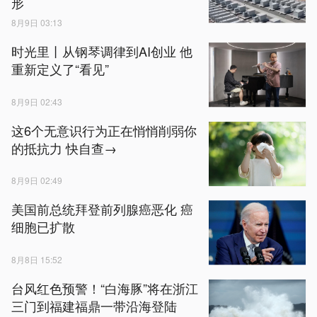
形
8月9日 03:13
时光里丨从钢琴调律到AI创业 他
重新定义了“看见”
8月9日 02:43
这6个无意识行为正在悄悄削弱你
的抵抗力 快自查→
8月9日 02:49
美国前总统拜登前列腺癌恶化 癌
细胞已扩散
8月8日 15:52
台风红色预警！“白海豚”将在浙江
三门到福建福鼎一带沿海登陆