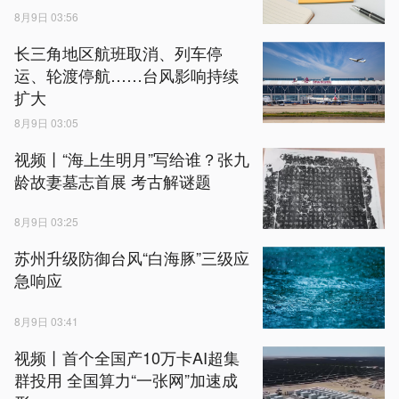
8月9日 03:56
长三角地区航班取消、列车停
运、轮渡停航……台风影响持续
扩大
8月9日 03:05
视频丨“海上生明月”写给谁？张九
龄故妻墓志首展 考古解谜题
8月9日 03:25
苏州升级防御台风“白海豚”三级应
急响应
8月9日 03:41
视频丨首个全国产10万卡AI超集
群投用 全国算力“一张网”加速成