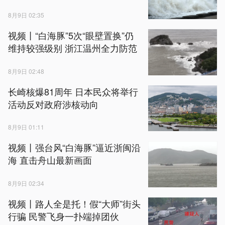
8月9日 02:35
视频丨“白海豚”5次“眼壁置换”仍
维持较强级别 浙江温州全力防范
8月9日 02:48
长崎核爆81周年 日本民众将举行
活动反对政府涉核动向
8月9日 01:11
视频丨强台风“白海豚”逼近浙闽沿
海 直击舟山最新画面
8月9日 02:34
视频丨路人全是托！假“大师”街头
行骗 民警飞身一扑端掉团伙