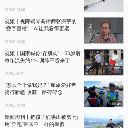
8月8日 18:06
视频丨视障钢琴调律师张振宇的
“数字盲杖”：AI让我看得更远
8月8日 18:30
视频丨国家喊你“存肌肉”！30岁后
每年流失约1% 训练干货来了
8月8日 20:01
“怎么个个像我妈？” 摩旅爱好者
骑行新疆 收获一路碎碎念
00:49
8月8日 18:33
新闻周刊丨把孩子们哄出被窝 他
用“奔跑”带来不一样的暑假