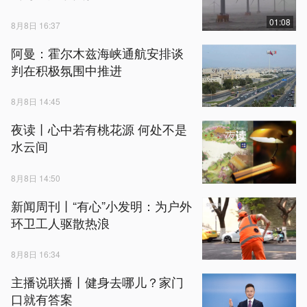
01:08
8月8日 16:37
阿曼：霍尔木兹海峡通航安排谈
判在积极氛围中推进
8月8日 14:45
夜读丨心中若有桃花源 何处不是
水云间
8月8日 14:50
新闻周刊丨“有心”小发明：为户外
环卫工人驱散热浪
8月8日 16:34
主播说联播丨健身去哪儿？家门
口就有答案