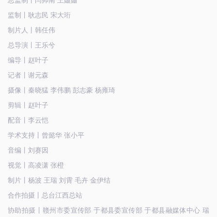
监制丨耿志民 宋大珩
制片人丨韩任伟
总导演丨王乐兮
编导丨赵叶子
记者丨谢元森
摄像丨秦晓猛 李伟鹏 彭志豪 杨雍琦
剪辑丨赵叶子
配音丨李云恺
学术支持丨曾懿华 张小平
音编丨刘赛因
视觉丨高凌潇 张橙
制片丨杨波 王瑞 刘霄 毛卉 金伊结
合作拍摄丨总台江西总站
协助拍摄丨赣州市委宣传部 于都县委宣传部 于都县融媒体中心 瑞