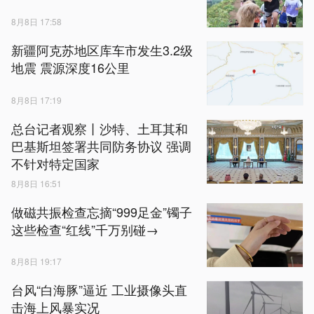
8月8日 17:58
新疆阿克苏地区库车市发生3.2级
地震 震源深度16公里
8月8日 17:19
总台记者观察丨沙特、土耳其和
巴基斯坦签署共同防务协议 强调
不针对特定国家
8月8日 16:51
做磁共振检查忘摘“999足金”镯子
这些检查“红线”千万别碰→
8月8日 19:17
台风“白海豚”逼近 工业摄像头直
击海上风暴实况