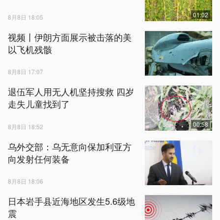
01:02
8月8日 18:05
视频丨伊朗方面展示被击落的美
以飞机残骸
8月8日 17:07
退伍军人用无人机坚持搜救 四岁
走失儿童找到了
00:58
8月8日 18:52
乌外交部：乌无意向保加利亚方
向发射任何装备
8月8日 18:06
日本岩手县近海地区发生5.6级地
震