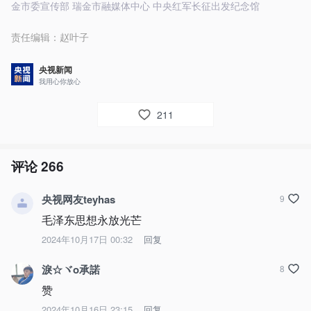
金市委宣传部 瑞金市融媒体中心 中央红军长征出发纪念馆
责任编辑：
赵叶子
央视新闻
我用心你放心
211
评论
266
央视网友teyhas
9
毛泽东思想永放光芒
2024年10月17日 00:32
回复
淚☆ヾo承諾
8
赞
2024年10月16日 23:15
回复