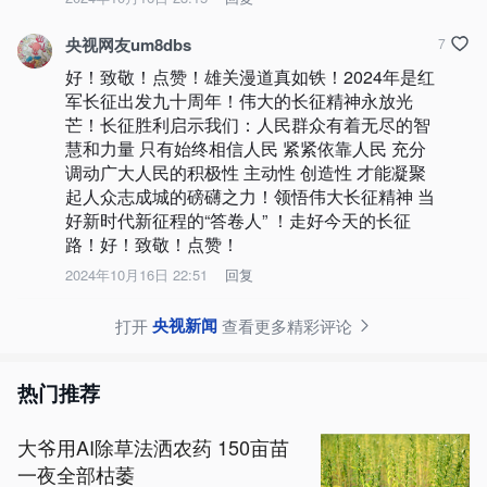
央视网友um8dbs
7
好！致敬！点赞！雄关漫道真如铁！2024年是红
军长征出发九十周年！伟大的长征精神永放光
芒！长征胜利启示我们：人民群众有着无尽的智
慧和力量 只有始终相信人民 紧紧依靠人民 充分
调动广大人民的积极性 主动性 创造性 才能凝聚
起人众志成城的磅礴之力！领悟伟大长征精神 当
好新时代新征程的“答卷人” ！走好今天的长征
路！好！致敬！点赞！
2024年10月16日 22:51
回复
央视新闻
打开
查看更多精彩评论
热门推荐
大爷用AI除草法洒农药 150亩苗
一夜全部枯萎