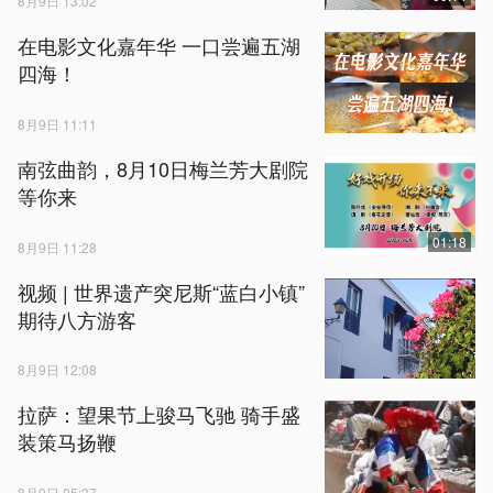
8月9日 13:02
在电影文化嘉年华 一口尝遍五湖
四海！
8月9日 11:11
南弦曲韵，8月10日梅兰芳大剧院
等你来
01:18
8月9日 11:28
视频 | 世界遗产突尼斯“蓝白小镇”
期待八方游客
8月9日 12:08
拉萨：望果节上骏马飞驰 骑手盛
装策马扬鞭
8月9日 05:37