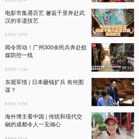
电影市集遇百艺 邂逅千里奔赴武
汉的非遗技艺
8月9日 10:50
闻令而动！广州300余民兵奔赴蚊
媒防控一线
00:33
8月9日 11:04
东观军情 | 日本砸钱扩兵 有何图
谋？
8月9日 10:59
海外博主看中国 | 传统和现代交
融的成都令人一见倾心
8月9日 12:12