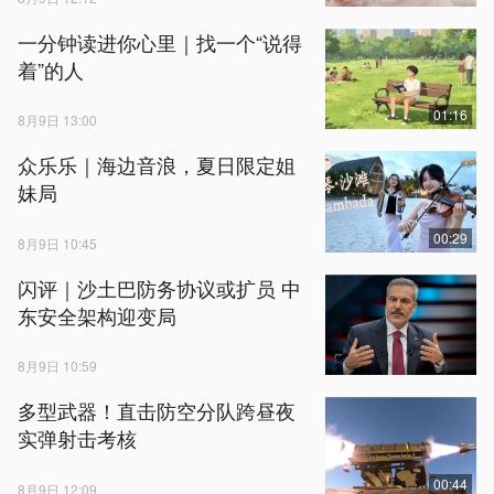
一分钟读进你心里｜找一个“说得
着”的人
01:16
8月9日 13:00
众乐乐｜海边音浪，夏日限定姐
妹局
00:29
8月9日 10:45
闪评｜沙土巴防务协议或扩员 中
东安全架构迎变局
8月9日 10:59
多型武器！直击防空分队跨昼夜
实弹射击考核
00:44
8月9日 12:09