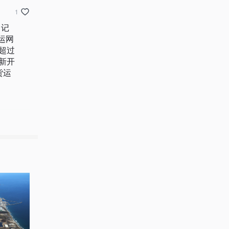
1
！记
运网
超过
新开
货运