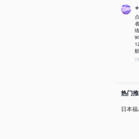
☀
航
7
热门推
日本福