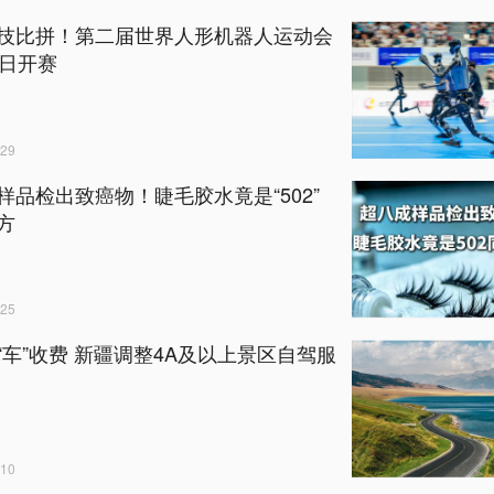
技比拼！第二届世界人形机器人运动会
2日开赛
29
样品检出致癌物！睫毛胶水竟是“502”
方
25
“车”收费 新疆调整4A及以上景区自驾服
10