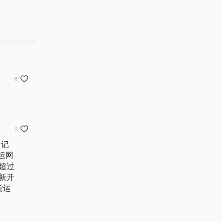
6
2
！记
运网
超过
新开
货运