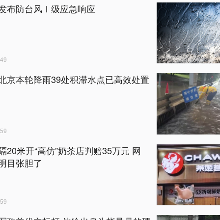
发布防台风Ⅰ级应急响应
49
北京本轮降雨39处积滞水点已高效处置
59
隔20米开“高仿”奶茶店判赔35万元 网
明目张胆了
59