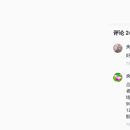
评论
2
央
7
央
航
7