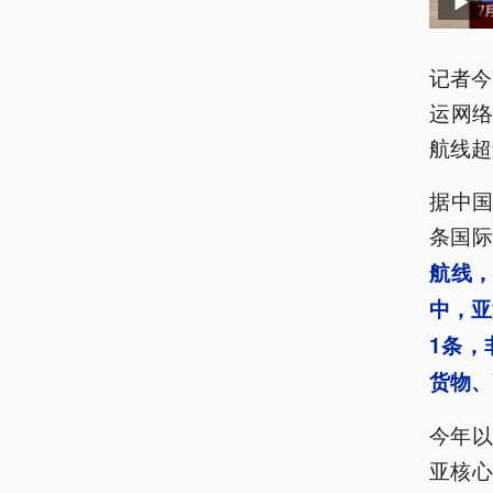
记者今
运网
航线超
据中国
条国
航线
中，亚
1条，
货物、
今年
亚核