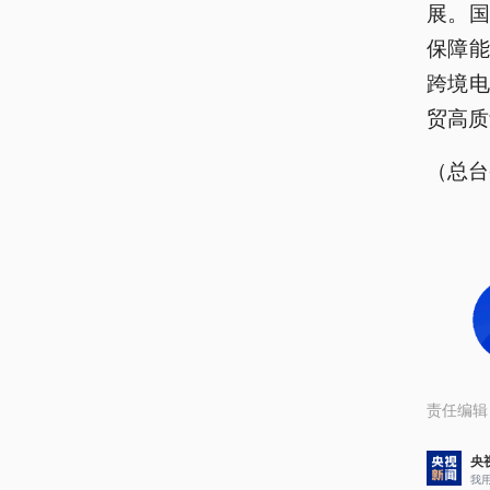
展。
保障
跨境
贸高质
（总台
责任编辑
央
我