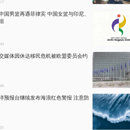
17
中国男篮再遇菲律宾 中国女篮与印尼、
组
43
交媒体因休达移民危机被欧盟委员会约
45
洋预报台继续发布海浪红色警报 注意防
31