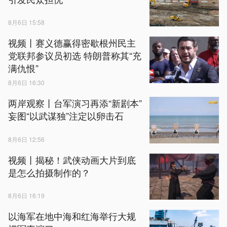
8月6日 15:58
视频丨赛义德赢得密歇根州民主
党联邦参议员初选 特朗普称其“充
满仇恨”
8月6日 16:30
两岸观察丨台军演习再添“新剧本”
妄图“以武谋独”注定以卵击石
8月6日 12:56
视频丨揭秘！武侠动画大片到底
是怎么拍摄制作的？
8月6日 16:19
以海军在地中海和红海举行大规