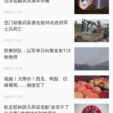
型冰雹砸坏房屋和车辆
8月6日 17:45
也门胡塞武装袭击致35名政府军
士兵死亡
8月6日 14:42
联黎部队：以军单日向黎发射113
枚炮弹
8月6日 16:39
视频丨大降价！西瓜、鸭梨、巨
峰葡萄……都便宜了
8月6日 17:05
欧足联称因凡蒂诺道歉“改变不了
任何事” 将继续抵制世界杯