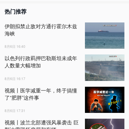
热门推荐
伊朗拟禁止敌对方通行霍尔木兹
海峡
8月6日 16:40
以色列行政羁押巴勒斯坦未成年
人数量大幅增加
8月6日 16:17
视频丨医学减重一年，终于搞懂
了“肥胖”这件事
8月6日 17:31
视频丨波兰北部遭强风暴袭击 巨