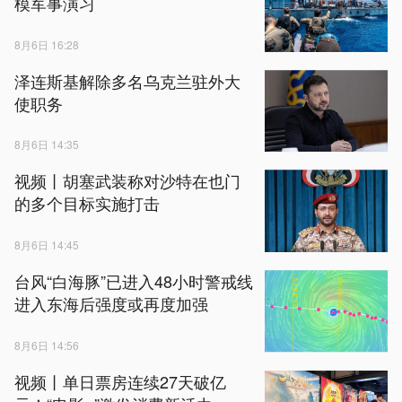
模军事演习
8月6日 16:28
泽连斯基解除多名乌克兰驻外大
使职务
8月6日 14:35
视频丨胡塞武装称对沙特在也门
的多个目标实施打击
8月6日 14:45
台风“白海豚”已进入48小时警戒线
进入东海后强度或再度加强
8月6日 14:56
视频丨单日票房连续‌27天‌破亿