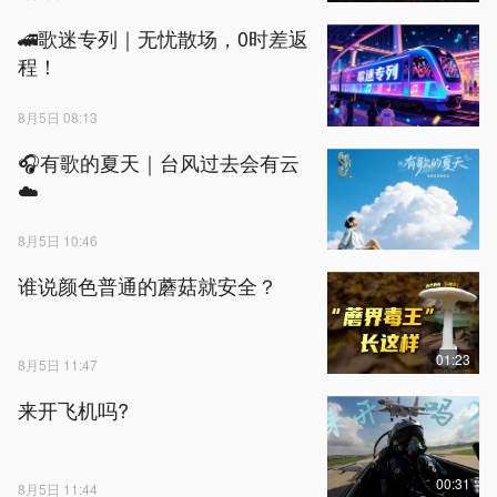
🚄歌迷专列｜无忧散场，0时差返
程！
8月5日 08:13
🎧有歌的夏天｜台风过去会有云
☁️
8月5日 10:46
谁说颜色普通的蘑菇就安全？
01:23
8月5日 11:47
来开飞机吗?
00:31
8月5日 11:44