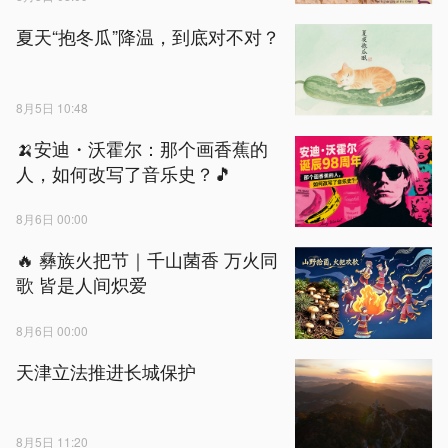
夏天“抱冬瓜”降温，到底对不对？
8月5日 10:48
🍌安迪・沃霍尔：那个画香蕉的
人，如何改写了音乐史？🎵
8月6日 00:00
🔥 彝族火把节｜千山菌香 万火同
歌 皆是人间炽爱
8月6日 00:00
天津立法推进长城保护
8月5日 11:20