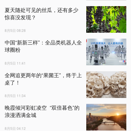
夏天随处可见的丝瓜，还有多少
惊喜没发现？
8月5日 08:28
中国“新新三样”：全品类机器人全
球圈粉
8月5日 11:41
全网追更两年的“果菌王”，终于上
桌了！
8月5日 11:34
晚霞倾河彩虹凌空 “双倍暮色”的
浪漫洒满金城
8月5日 04:12