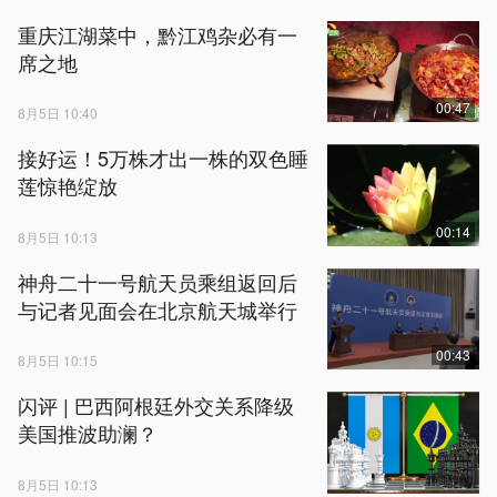
重庆江湖菜中，黔江鸡杂必有一
席之地
00:47
8月5日 10:40
接好运！5万株才出一株的双色睡
莲惊艳绽放
00:14
8月5日 10:13
神舟二十一号航天员乘组返回后
与记者见面会在北京航天城举行
00:43
8月5日 10:15
闪评 | 巴西阿根廷外交关系降级
美国推波助澜？
8月5日 10:13