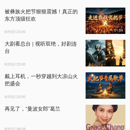
被彝族火把节狠狠震撼！真正的
东方顶级狂欢
01:09
8月5日 23:00
大剧看总台 | 视听双绝，好剧连
台
8月5日 23:00
戴上耳机，一秒穿越到大凉山火
把盛会
8月5日 23:00
再见了，“曼波女郎”葛兰
8月5日 08:09