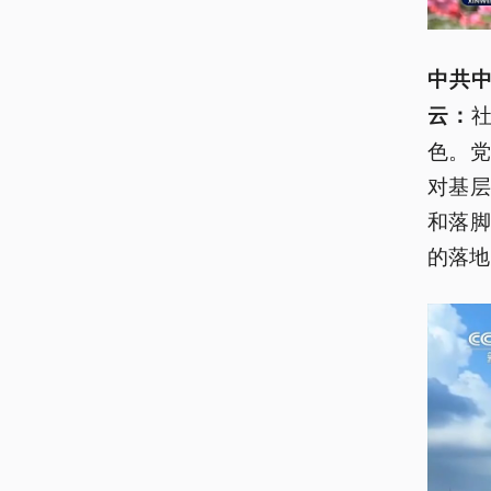
中共
云：
色。
对基
和落
的落地