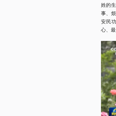
姓的
事、
安民
心、最