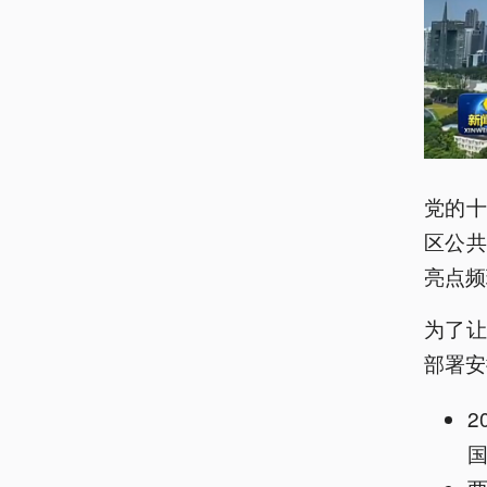
党的
区公
亮点频
为了
部署安
2