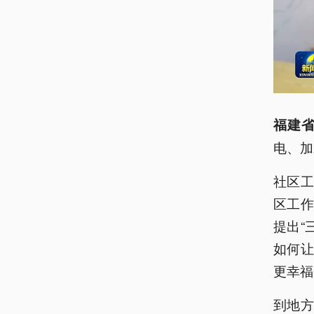
福建省
电、加
社区
区工作
提出“
如何
更幸福
到地