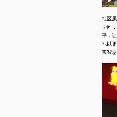
社区
学问
平，让
地以
实智慧