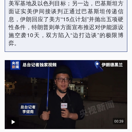
美军基地及以色列目标；另一边，巴基斯坦方
面证实美伊间接谈判正通过巴基斯坦传递信
息，伊朗回应了美方“15点计划”并抛出五项硬
性条件，特朗普则单方面宣布推迟对伊能源设
施空袭10天，双方陷入“边打边谈”的极限博
弈。
00:39