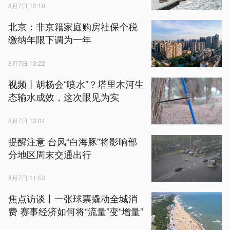
8月7日 12:10
北京：非京籍家庭购房社保个税
缴纳年限下调为一年
8月7日 13:22
视频丨胡杨会“喷水”？塔里木河生
态输水成效，这次眼见为实
8月7日 13:04
提醒注意 台风“白海豚”将影响部
分地区周末交通出行
8月7日 11:53
焦点访谈丨一张球票撬动全城消
费 赛事经济如何将“流量”变“增量”