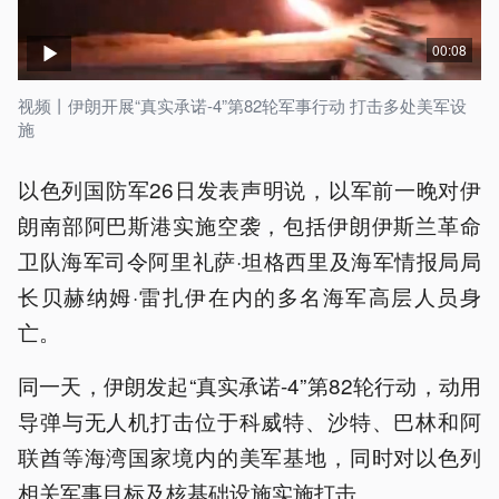
00:08
视频丨伊朗开展“真实承诺-4”第82轮军事行动 打击多处美军设
施
以色列国防军26日发表声明说，以军前一晚对伊
朗南部阿巴斯港实施空袭，包括伊朗伊斯兰革命
卫队海军司令阿里礼萨·坦格西里及海军情报局局
长贝赫纳姆·雷扎伊在内的多名海军高层人员身
亡。
同一天，伊朗发起“真实承诺-4”第82轮行动，动用
导弹与无人机打击位于科威特、沙特、巴林和阿
联酋等海湾国家境内的美军基地，同时对以色列
相关军事目标及核基础设施实施打击。