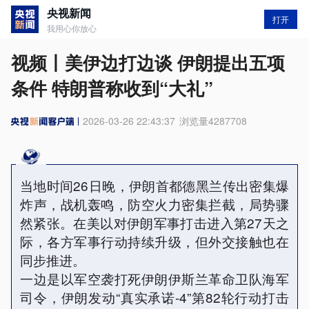
央视新闻
打开
我用心你放心
视频丨美伊边打边谈 伊朗提出五项
条件 特朗普称收到“大礼”
2026-03-26 22:43:37
浏览量
4287708
当地时间26日晚，伊朗首都德黑兰传出密集爆
炸声，战机轰鸣，防空火力密集拦截，局势骤
然紧张。在美以对伊朗军事打击进入第27天之
际，各方军事行动持续升级，但外交接触也在
同步推进。
一边是以军空袭打死伊朗伊斯兰革命卫队海军
司令，伊朗发动“真实承诺-4”第82轮行动打击