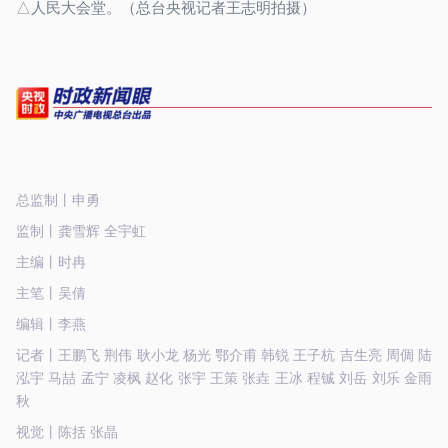
△人民大会堂。（总台央视记者王志明拍摄）
总监制丨申勇
监制丨龚雪辉 全宇虹
主编丨时冉
主笔丨吴倩
编辑丨李燕
记者丨王鹏飞 荆伟 耿小龙 杨光 鄂介甫 韩锐 王子杭 吉生亮 周倜 陆
泓宇 马喆 孟宁 凌枫 赵化 张宇 王策 张垚 王冰 程铖 刘岳 刘乐 金雨
秋
视觉丨陈括 张晶