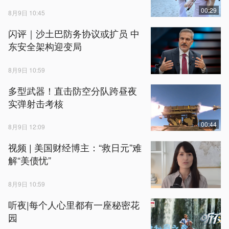
00:29
8月9日 10:45
闪评｜沙土巴防务协议或扩员 中
东安全架构迎变局
8月9日 10:59
多型武器！直击防空分队跨昼夜
实弹射击考核
00:44
8月9日 12:09
视频 | 美国财经博主：“救日元”难
解“美债忧”
8月9日 10:59
听夜|每个人心里都有一座秘密花
园