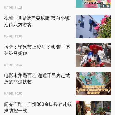
01:18
8月9日 11:28
视频 | 世界遗产突尼斯“蓝白小镇”
期待八方游客
8月9日 12:08
拉萨：望果节上骏马飞驰 骑手盛
装策马扬鞭
8月9日 05:37
电影市集遇百艺 邂逅千里奔赴武
汉的非遗技艺
8月9日 10:50
闻令而动！广州300余民兵奔赴蚊
媒防控一线