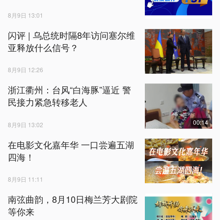
8月9日 13:01
闪评 | 乌总统时隔8年访问塞尔维
亚释放什么信号？
8月9日 12:26
浙江衢州：台风“白海豚”逼近 警
民接力紧急转移老人
00:14
8月9日 13:02
在电影文化嘉年华 一口尝遍五湖
四海！
8月9日 11:11
南弦曲韵，8月10日梅兰芳大剧院
等你来