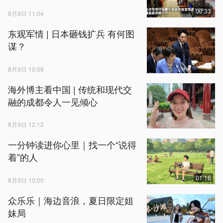
00:33
8月9日 11:04
东观军情 | 日本砸钱扩兵 有何图
谋？
8月9日 10:59
海外博主看中国 | 传统和现代交
融的成都令人一见倾心
8月9日 12:12
一分钟读进你心里｜找一个“说得
着”的人
01:16
8月9日 13:00
众乐乐｜海边音浪，夏日限定姐
妹局