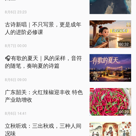
8月6日 23:23
古诗新唱｜不只写景，更是成年
人的进阶必修课
00:32
8月7日 00:00
🎧有歌的夏天｜风的采样，音符
的随笔，奏响夏的诗篇
8月6日 09:00
广东韶关：火红辣椒迎丰收 特色
产业助增收
00:29
8月6日 14:41
立秋听戏：三出秋戏，三种人间
况味