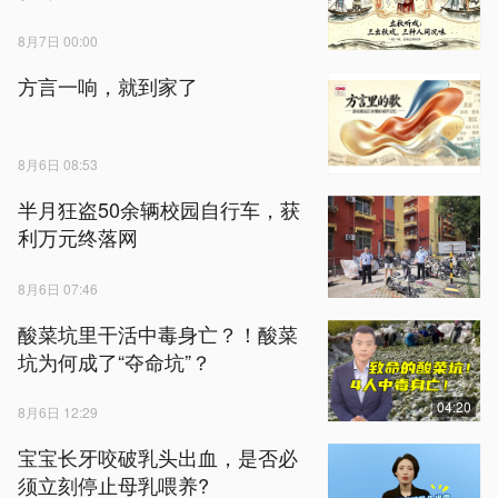
8月7日 00:00
方言一响，就到家了
8月6日 08:53
半月狂盗50余辆校园自行车，获
利万元终落网
8月6日 07:46
酸菜坑里干活中毒身亡？！酸菜
坑为何成了“夺命坑”？
04:20
8月6日 12:29
宝宝长牙咬破乳头出血，是否必
须立刻停止母乳喂养?