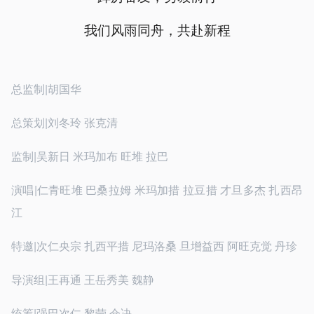
我们风雨同舟，共赴新程
总监制|胡国华
总策划|刘冬玲 张克清
监制|吴新日 米玛加布 旺堆 拉巴
演唱|仁青旺堆 巴桑拉姆 米玛加措 拉豆措 才旦多杰 扎西昂
江
特邀|次仁央宗 扎西平措 尼玛洛桑 旦增益西 阿旺克觉 丹珍
导演组|王再通 王岳秀美 魏静
统筹|强巴次仁 黎莹 仓决