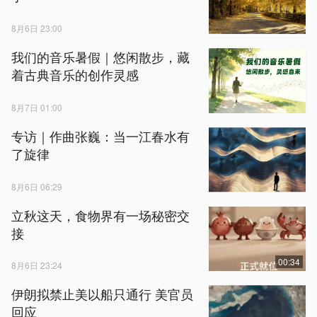
8月6日 23:00
我们的音乐暑假｜悠闲散步，藏
着古典音乐的创作灵感
8月7日 01:00
专访｜作曲张巍：当一江春水有
了旋律
8月6日 06:29
立秋这天，食物界有一场秘密交
接
00:34
8月6日 23:24
伊朗拟禁止美以船只通行 美官员
回应