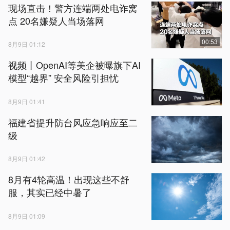
现场直击！警方连端两处电诈窝
点 20名嫌疑人当场落网
00:53
8月9日 01:12
视频丨OpenAI等美企被曝旗下AI
模型“越界” 安全风险引担忧
8月9日 01:41
福建省提升防台风应急响应至二
级
8月9日 01:42
8月有4轮高温！出现这些不舒
服，其实已经中暑了
8月9日 01:09