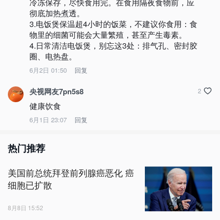
冷冻保存，尽快食用完。在食用隔夜食物前，应
彻底加热煮透。

3.电饭煲保温超4小时的饭菜，不建议你食用：食
物里的细菌可能会大量繁殖，甚至产生毒素。

4.日常清洁电饭煲，别忘这3处：排气孔、密封胶
圈、电热盘。
6月2日 01:50
回复
央视网友7pn5s8
2
健康饮食
6月1日 23:07
回复
热门推荐
美国前总统拜登前列腺癌恶化 癌
细胞已扩散
8月8日 15:52