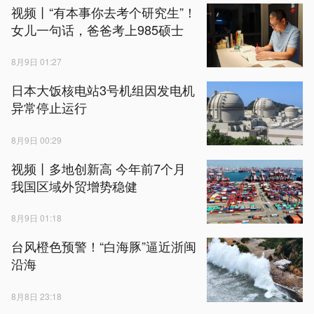
视频丨“有本事你去考个研究生”！
女儿一句话，爸爸考上985硕士
8月9日 01:27
日本大饭核电站3号机组因发电机
异常停止运行
8月9日 00:29
视频丨多地创新高 今年前7个月
我国区域外贸增势稳健
8月9日 01:18
台风橙色预警！“白海豚”逼近浙闽
沿海
8月8日 23:18