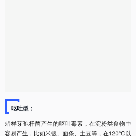
呕吐型：
蜡样芽孢杆菌产生的呕吐毒素，在淀粉类食物中
容易产生，比如米饭、面条、土豆等，在120℃以