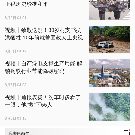
正视历史珍视和平
8月6日 03:51
视频丨致敬送别！30岁村支书抗
洪牺牲 10年前就曾因救人上央视
8月6日 04:12
视频丨自产绿电支撑生产用能 解
锁钢铁行业节能降碳密码
8月6日 04:08
视频丨通报表扬！洗车时多看了
一眼，他“救”下55人
8月6日 03:16
1
我来说两句