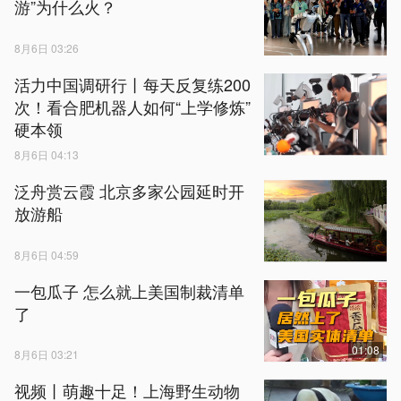
游”为什么火？
8月6日 03:26
活力中国调研行丨每天反复练200
次！看合肥机器人如何“上学修炼”
硬本领
8月6日 04:13
泛舟赏云霞 北京多家公园延时开
放游船
8月6日 04:59
一包瓜子 怎么就上美国制裁清单
了
01:08
8月6日 03:21
视频丨萌趣十足！上海野生动物