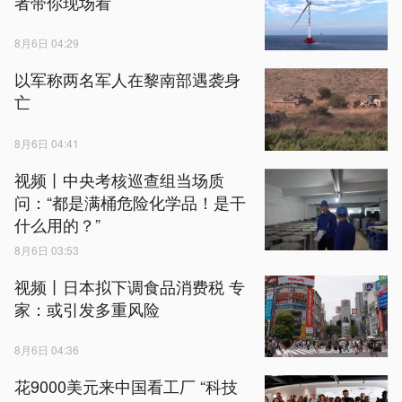
者带你现场看
8月6日 04:29
以军称两名军人在黎南部遇袭身
亡
8月6日 04:41
视频丨中央考核巡查组当场质
问：“都是满桶危险化学品！是干
什么用的？”
8月6日 03:53
视频丨日本拟下调食品消费税 专
家：或引发多重风险
8月6日 04:36
花9000美元来中国看工厂 “科技