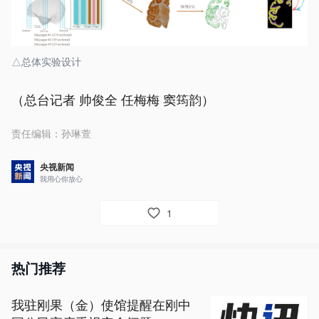
△总体实验设计
（总台记者 帅俊全 任梅梅 窦筠韵）
责任编辑：
孙琳萱
央视新闻
我用心你放心
1
热门推荐
我驻刚果（金）使馆提醒在刚中