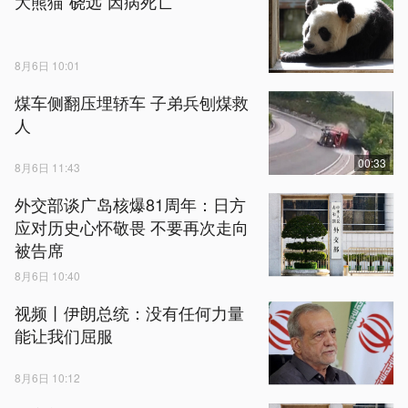
大熊猫“硗远”因病死亡
8月6日 10:01
煤车侧翻压埋轿车 子弟兵刨煤救
人
00:33
8月6日 11:43
外交部谈广岛核爆81周年：日方
应对历史心怀敬畏 不要再次走向
被告席
8月6日 10:40
视频丨伊朗总统：没有任何力量
能让我们屈服
8月6日 10:12