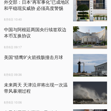
外交部：日本“再军事化”已成地区
和平稳现实威胁 必须高度警惕
8月6日 10:40
中国与阿根廷两国央行续签双边
本币互换协议
8月6日 09:17
美国“猎鹰9”火箭残骸撞击月球
8月6日 09:36
未来两天 天津沿岸将出现一次温
带风暴潮过程
8月6日 10:06