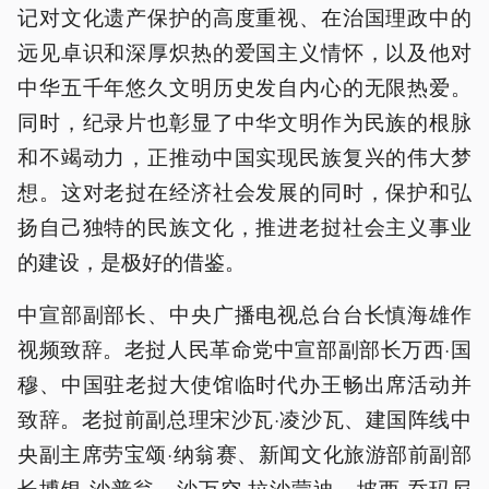
记对文化遗产保护的高度重视、在治国理政中的
远见卓识和深厚炽热的爱国主义情怀，以及他对
中华五千年悠久文明历史发自内心的无限热爱。
同时，纪录片也彰显了中华文明作为民族的根脉
和不竭动力，正推动中国实现民族复兴的伟大梦
想。这对老挝在经济社会发展的同时，保护和弘
扬自己独特的民族文化，推进老挝社会主义事业
的建设，是极好的借鉴。
中宣部副部长、中央广播电视总台台长慎海雄作
视频致辞。老挝人民革命党中宣部副部长万西·国
穆、中国驻老挝大使馆临时代办王畅出席活动并
致辞。老挝前副总理宋沙瓦·凌沙瓦、建国阵线中
央副主席劳宝颂·纳翁赛、新闻文化旅游部前副部
长博银·沙普翁、沙万空·拉沙蒙迪、坡西·乔玛尼