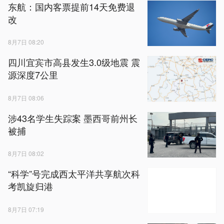
东航：国内客票提前14天免费退
改
8月7日 08:20
四川宜宾市高县发生3.0级地震 震
源深度7公里
8月7日 08:06
涉43名学生失踪案 墨西哥前州长
被捕
8月7日 08:02
“科学”号完成西太平洋共享航次科
考凯旋归港
8月7日 07:19