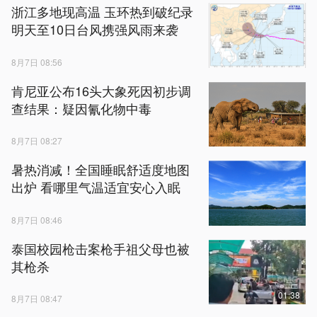
浙江多地现高温 玉环热到破纪录
明天至10日台风携强风雨来袭
8月7日 08:56
肯尼亚公布16头大象死因初步调
查结果：疑因氰化物中毒
8月7日 08:27
暑热消减！全国睡眠舒适度地图
出炉 看哪里气温适宜安心入眠
8月7日 08:46
泰国校园枪击案枪手祖父母也被
其枪杀
01:38
8月7日 08:47