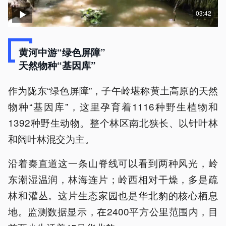
03:42
黄河中游“绿色屏障”
天然物种“基因库”
作为陇东“绿色屏障”，子午岭堪称黄土高原的天然
物种“基因库”，这里孕育着1116种野生植物和
1392种野生动物。整个林区南北狭长、以针叶林
和阔叶林混交为主。
沿着秦直道这一条山脊线可以看到两种风光，岭
东潮湿温润，林海连片；岭西相对干燥，多是疏
林和灌丛。这片生态家园也是华北豹的核心栖息
地。监测数据显示，在2400平方公里范围内，目