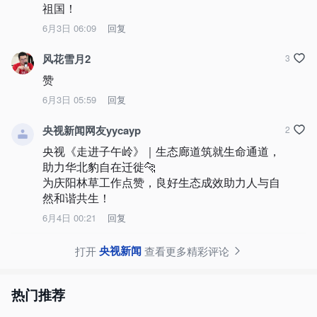
祖国！
6月3日 06:09
回复
风花雪月2
3
赞
6月3日 05:59
回复
央视新闻网友yycayp
2
央视《走进子午岭》｜生态廊道筑就生命通道，
助力华北豹自在迁徙🐆

​为庆阳林草工作点赞，良好生态成效助力人与自
然和谐共生！
6月4日 00:21
回复
央视新闻
打开
查看更多精彩评论
热门推荐