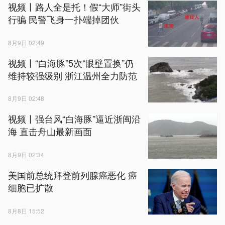
视频丨路人全是托！假“大师”街头
行骗 民警飞身一扑端掉团伙
8月9日 02:49
视频丨“白海豚”5次“眼壁置换”仍
维持较强级别 浙江温州全力防范
8月9日 02:48
视频丨强台风“白海豚”逼近浙闽沿
海 直击舟山最新画面
8月9日 02:34
美国前总统拜登前列腺癌恶化 癌
细胞已扩散
8月8日 15:52