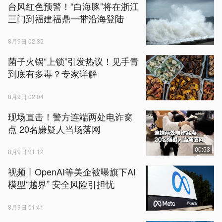
台风红色预警！“白海豚”将在浙江
三门到福建福鼎一带沿海登陆
8月9日 02:35
菌子火锅“上锁”引发热议！见手青
到底有多毒？专家详解
8月9日 02:04
现场直击！警方连端两处电诈窝
点 20名嫌疑人当场落网
00:53
8月9日 01:12
视频丨OpenAI等美企被曝旗下AI
模型“越界” 安全风险引担忧
8月9日 01:41