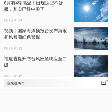
8月有4轮高温！出现这些不舒
服，其实已经中暑了
8月9日 01:09
视频丨国家海洋预报台发布海浪
和风暴潮红色警报
8月9日 01:32
福建省提升防台风应急响应至二
级
8月9日 01:42
29
我来说两句
科技火眼揪出隐患！5.7万株入侵
物种长喙婆罗门参被剿灭
8月9日 02:39