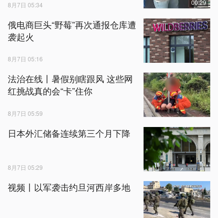
00:29
8月7日 05:34
俄电商巨头“野莓”再次通报仓库遭
袭起火
8月7日 05:16
法治在线丨暑假别瞎跟风 这些网
红挑战真的会“卡”住你
8月7日 05:59
日本外汇储备连续第三个月下降
8月7日 05:29
视频丨以军袭击约旦河西岸多地