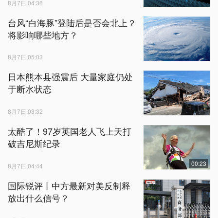
8月7日 04:36
台风“白海豚”登陆后是否会北上？
将影响哪些地方？
8月7日 05:03
日本熊本县强震后 大量家庭仍处
于断水状态
8月7日 03:32
太酷了！97岁英国老人飞上天打
破吉尼斯纪录
00:23
8月7日 04:44
国际锐评丨中方最新对美反制释
放出什么信号？