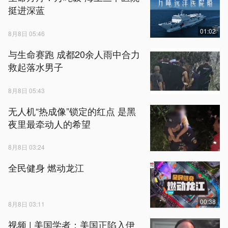
挺进深蓝
01:02
8月8日 05:46
与生命赛跑 成都20余人雨中合力
救起落水男子
8月8日 05:43
无人机“热成像”锁定的红点 是黑
夜里最牵动人的希望
8月8日 03:24
全民健身 燃动龙江
00:38
8月8日 03:11
视频 | 美国学者：美国正陷入伊