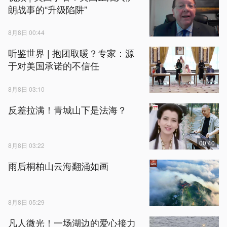
朗战事的“升级陷阱”
8月8日 00:44
听鉴世界 | 抱团取暖？专家：源
于对美国承诺的不信任
8月8日 03:10
反差拉满！青城山下是法海？
00:40
8月8日 03:22
雨后桐柏山云海翻涌如画
8月8日 05:29
凡人微光！一场湖边的爱心接力