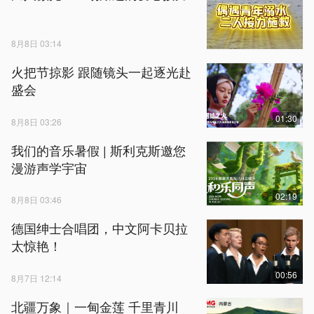
8月8日 03:14
火把节掠影 跟随镜头一起逐光赴
盛会
01:30
8月8日 03:26
我们的音乐暑假 | 斯利克斯邀您
漫游声学宇宙
02:19
8月8日 03:46
德国绅士合唱团，中文阿卡贝拉
太惊艳！
00:56
8月7日 12:14
北疆万象｜一甸金莲 千里青川