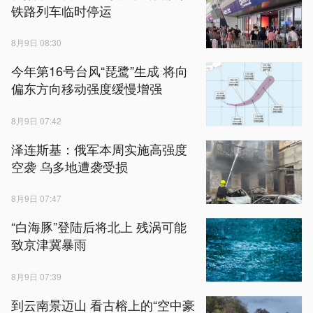
铁路列车临时停运
8月9日 08:30
今年第16号台风“琵鹭”生成 将向
偏东方向移动强度缓慢增强
8月9日 07:42
泽连斯基：俄军本周实施高强度
空袭 乌多地遭袭受损
8月9日 07:47
“白海豚”登陆后将北上 残涡可能
致京津冀暴雨
8月9日 07:39
到云南景迈山 看古榕上的“空中豪