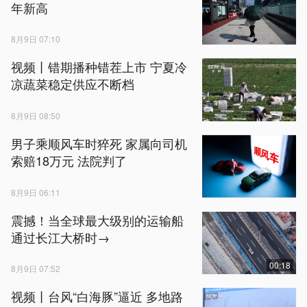
年新高
8月9日 07:10
视频丨错期播种错茬上市 宁夏冷
凉蔬菜稳定供应不断档
8月9日 08:50
男子乘顺风车时猝死 家属向司机
索赔18万元 法院判了
8月9日 06:11
震撼！当全球最大级别的运输船
通过长江大桥时→
00:18
8月9日 07:52
视频丨台风“白海豚”逼近 多地路