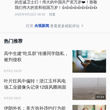
的忠诚卫士们！伟大的中国共产党万岁❤️！致敬
我们伟大的党和祖国万岁！👍👍👍👍👍👍👍👍👍
2025年9月22日 09:53
回复
央视新闻
打开
查看更多精彩评论
热门推荐
高中生建“吃瓜群”传播同学隐私，
被判侵权
8月9日 08:26
叶片狂风中偏转！浙江玉环风电
场工业摄像头记录12级风圈画面
00:54
8月9日 08:21
伊朗外长：美方弥补违约行为前