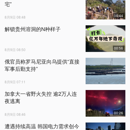
宅”
00:44
8月9日 08:48
解锁贵州溶洞的N种样子
00:56
8月9日 08:50
俄官员称罗马尼亚向乌提供“直接
军事后勤支持”
8月9日 07:11
加拿大一省野火失控 逾2万人连
夜逃离
00:26
8月9日 08:46
遭遇持续高温 韩国电力需求创今