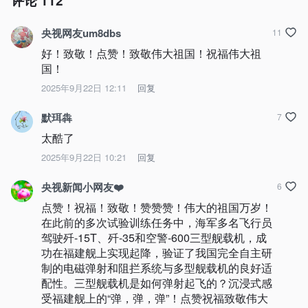
评论
112
央视网友um8dbs
11
好！致敬！点赞！致敬伟大祖国！祝福伟大祖
国！
2025年9月22日 12:11
回复
默珥犇
7
太酷了
2025年9月22日 10:21
回复
央视新闻小网友❤️
6
点赞！祝福！致敬！赞赞赞！伟大的祖国万岁！
在此前的多次试验训练任务中，海军多名飞行员
驾驶歼-15T、歼-35和空警-600三型舰载机，成
功在福建舰上实现起降，验证了我国完全自主研
制的电磁弹射和阻拦系统与多型舰载机的良好适
配性。三型舰载机是如何弹射起飞的？沉浸式感
受福建舰上的“弹，弹，弹”！点赞祝福致敬伟大