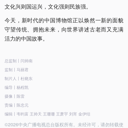
文化兴则国运兴，文化强则民族强。
今天，新时代的中国博物馆正以焕然一新的面貌
守望传统、拥抱未来，向世界讲述古老而又充满
活力的中国故事。
总监制丨闫帅南
监制丨马丽君
制片人丨杜晓东
编导丨杨程凯
摄像丨陈雷
责编丨陈忠元
编辑丨韦钧富 王帅天 王珊珊 王萧宇 刘宵 金伊结
©2026中央广播电视总台版权所有。未经许可，请勿转载使