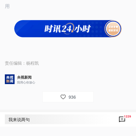
用
责任编辑：
杨程凯
央视新闻
我用心你放心
936
1229
评论
1229
我来说两句
央视网友um8dbs
29