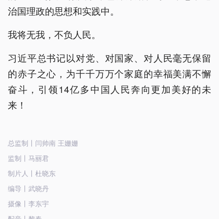
治国理政的思想和实践中。
我将无我，不负人民。
习近平总书记以对党、对国家、对人民毫无保留
的赤子之心，为千千万万个家庭的幸福美满不懈
奋斗，引领14亿多中国人民奔向更加美好的未
来！
总监制丨闫帅南 王姗姗
监制丨马丽君
制片人丨杜晓东
编导丨武晓丹
摄像丨李东宇
配音丨黎春