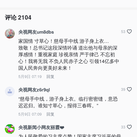
评论
2104
央视网友um8dbs
53
家国情 寸草心！慈母手中线 游子身上衣…

致敬！总书记这段深情吟诵 道出他与母亲的深
厚感情！重视家庭 珍视亲情 严于律己 不忘初
心！我将无我 不负人民赤子之心 引领14亿多中
国人民奔向更美好未来！
5月9日 07:19
回复
央视网友z6r9ql
39
“慈母手中线，游子身上衣。临行密密缝，意恐
迟迟归。谁知寸草心，报得三春晖。”
5月9日 07:09
回复
央视新闻小网友丽霞❤️
33
为人民敬爱的习主席点赞！国家主席习近平的母