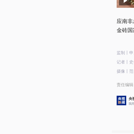
应南非
金砖国
监制丨申
记者丨史
摄像丨范
责任编辑
央
我