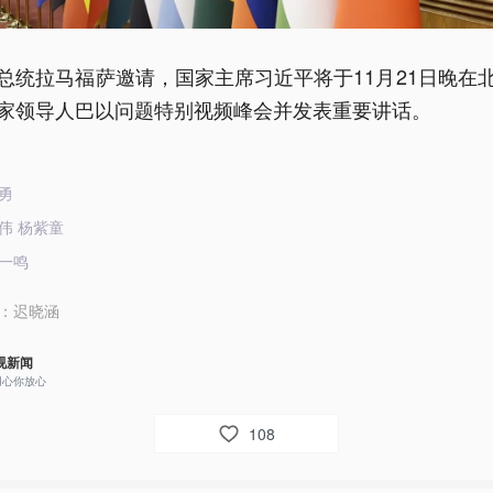
总统拉马福萨邀请，国家主席习近平将于11月21日晚在
家领导人巴以问题特别视频峰会并发表重要讲话。
勇
伟 杨紫童
一鸣
：
迟晓涵
视新闻
用心你放心
108