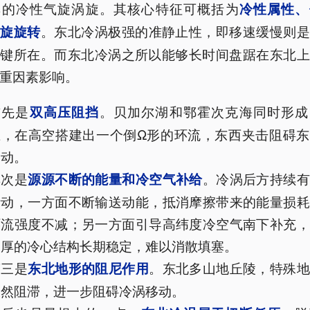
厚的冷性气旋涡旋。其核心特征可概括为
冷
性属性
、
。东北冷涡极强的准静止性，即移速缓慢则是
气旋
旋转
关键所在。而东北冷涡之所以能够长时间盘踞在东北上
重因素影响。
首先是
。贝加尔湖和鄂霍次克海同时形成
双高压阻挡
压，在高空搭建出一个倒Ω形的环流，东西夹击阻碍东
移动。
其次是
。冷涡后方持续有
源源不断的能量和冷空气补给
活动，一方面不断输送动能，抵消摩擦带来的能量损耗
环流强度不减；另一方面引导高纬度冷空气南下补充，
深厚的冷心结构长期稳定，难以消散填塞。
第三是
。东北多山地丘陵，特殊地
东北地形的阻尼作用
天然阻滞，进一步阻碍冷涡移动。