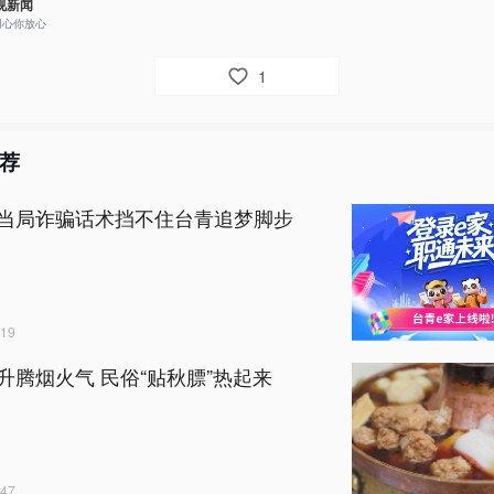
视新闻
用心你放心
1
荐
当局诈骗话术挡不住台青追梦脚步
19
升腾烟火气 民俗“贴秋膘”热起来
47