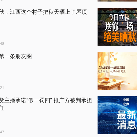
秋，江西这个村子把秋天晒上了屋顶
48
第一条朋友圈
21
货主播承诺“假一罚四” 推广方被判承担
任
47