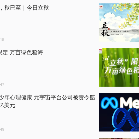
，秋已至｜今日立秋
15
”限定 万亩绿色稻海
47
少年心理健康 元宇宙平台公司被责令赔
7亿美元
49