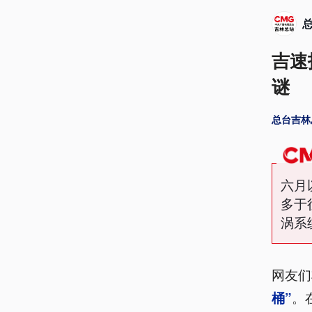
吉速
谜
总台吉林
六月
多于
涡系
网友们
。
桶”