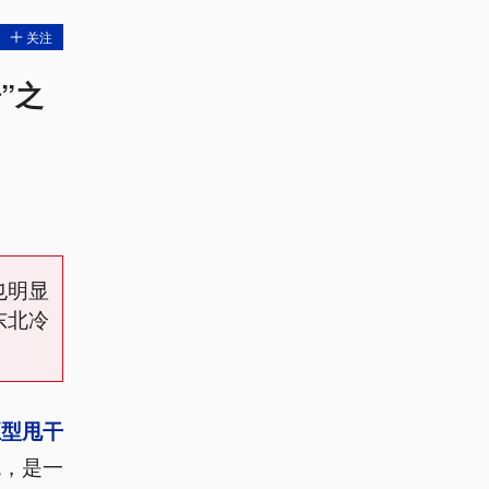
关注
”之
也明显
东北冷
巨型甩干
统，是一