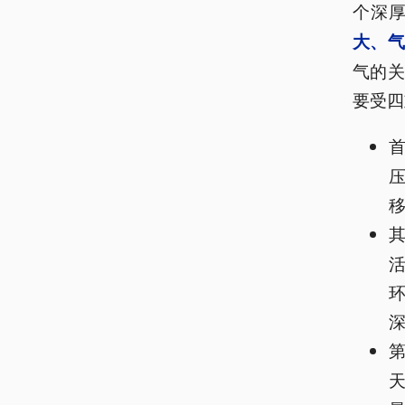
个深
大、
气的
要受四