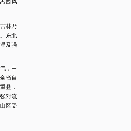
离西风
给吉林乃
。东北
低温及强
天气，中
，全省自
重叠，
强对流
山区受