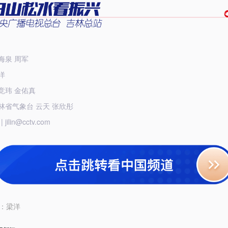
公海泉 周军
梁洋
苑竞玮 金佑真
吉林省气象台 云天 张欣彤
jilin@cctv.com
：
梁洋