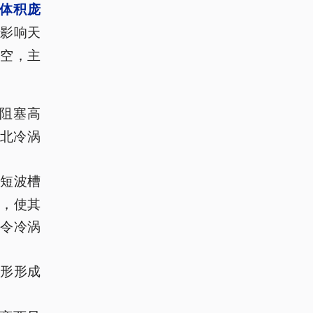
体积庞
影响天
空，主
阻塞高
北冷涡
短波槽
，使其
令冷涡
形形成