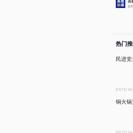
央
我
热门推
民进党
8月7日 04:
铜火锅
8月7日 04: