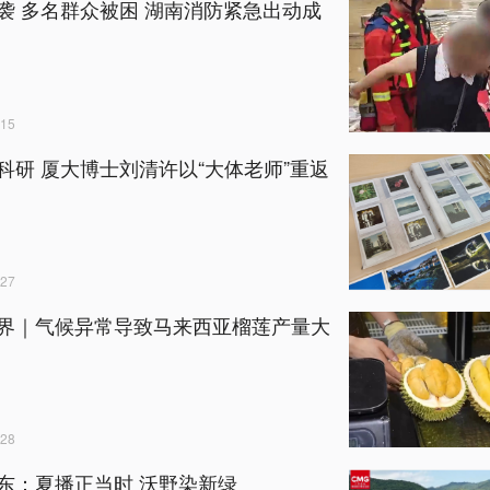
袭 多名群众被困 湖南消防紧急出动成
15
科研 厦大博士刘清许以“大体老师”重返
27
界｜气候异常导致马来西亚榴莲产量大
28
东：夏播正当时 沃野染新绿