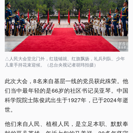
△人民大会堂北门外，红毯铺就、红旗飘扬，礼兵列队、少年
儿童手持花束迎候。（总台央视记者胡玮拍摄）
此次大会，8名来自基层一线的党员获此殊荣。他
们当中最年轻的是66岁的社区书记吴亚琴。中国
科学院院士陈俊武出生于1927年，已于2024年逝
世。
他们来自人民、植根人民，是立足本职、默默奉
献的平凡英雄。年近七旬的马善祥，30多年坚守