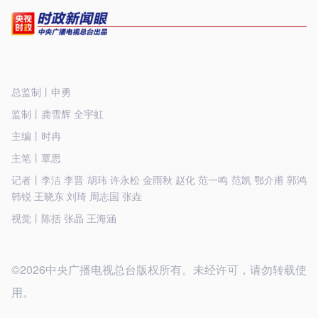
总监制丨申勇
监制丨龚雪辉 全宇虹
主编丨时冉
主笔丨覃思
记者丨李洁 李晋 胡玮 许永松 金雨秋 赵化 范一鸣 范凯 鄂介甫 郭鸿
韩锐 王晓东 刘琦 周志国 张垚
视觉丨陈括 张晶 王海涵
©2026中央广播电视总台版权所有。未经许可，请勿转载使
用。