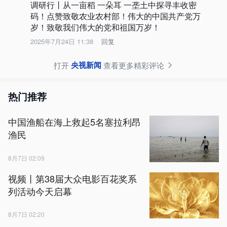
调研行丨从一亩稻 一朵耳 一垄土中探寻丰收密
码！点赞致敬农业农村部！伟大的中国共产党万
岁！致敬我们伟大的党和祖国万岁！
2025年7月24日 11:38
回复
央视新闻
打开
查看更多精彩评论
热门推荐
中国渔船在海上救起5名塞拉利昂
渔民
8月7日 02:09
视频丨第38届大众电影百花奖系
列活动今天启幕
8月7日 02:20