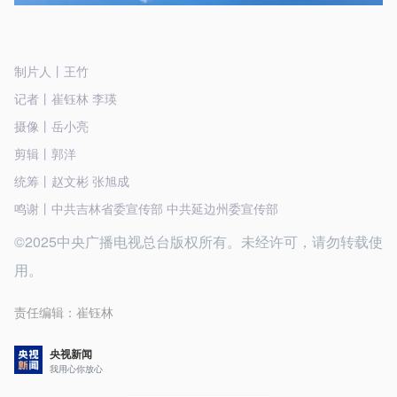
制片人丨王竹
记者丨崔钰林 李瑛
摄像丨岳小亮
剪辑丨郭洋
统筹丨赵文彬 张旭成
鸣谢丨中共吉林省委宣传部 中共延边州委宣传部
©2025中央广播电视总台版权所有。未经许可，请勿转载使
用。
责任编辑：
崔钰林
央视新闻
我用心你放心