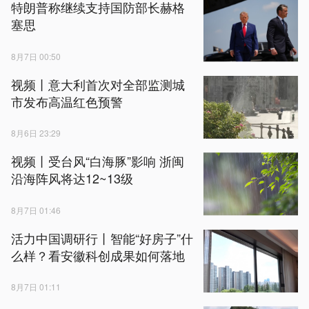
特朗普称继续支持国防部长赫格
塞思
8月7日 00:50
视频丨意大利首次对全部监测城
市发布高温红色预警
8月6日 23:29
视频丨受台风“白海豚”影响 浙闽
沿海阵风将达12~13级
8月7日 01:46
活力中国调研行丨智能“好房子”什
么样？看安徽科创成果如何落地
8月7日 01:11