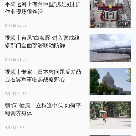
平陆运河上有台巨型“抓娃娃机”
作业现场很丝滑
00:18
8月7日 02:52
视频丨台风“白海豚”进入警戒线
多部门全面部署联动防御
8月7日 01:50
视频丨专家：日本核问题反差凸
显右翼军事崛起战略野心
8月6日 23:11
朝“问”健康丨立秋逢中伏 如何平
稳调养身体
8月7日 01:43