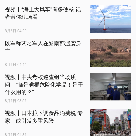
视频丨“海上大风车”有多硬核 记
者带你现场看
8月6日 04:29
以军称两名军人在黎南部遇袭身
亡
8月6日 04:41
视频丨中央考核巡查组当场质
问：“都是满桶危险化学品！是干
什么用的？”
8月6日 03:53
视频丨日本拟下调食品消费税 专
家：或引发多重风险
8月6日 04:36