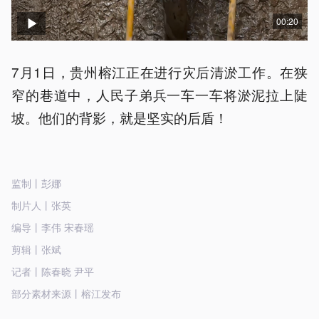
00:20
7月1日，贵州榕江正在进行灾后清淤工作。在狭
窄的巷道中，人民子弟兵一车一车将淤泥拉上陡
坡。他们的背影，就是坚实的后盾！
监制丨彭娜
制片人丨张英
编导丨李伟 宋春瑶
剪辑丨张斌
记者丨陈春晓 尹平
部分素材来源丨榕江发布