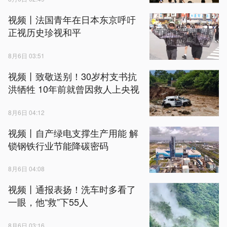
视频丨法国青年在日本东京呼吁
正视历史珍视和平
8月6日 03:51
视频丨致敬送别！30岁村支书抗
洪牺牲 10年前就曾因救人上央视
8月6日 04:12
视频丨自产绿电支撑生产用能 解
锁钢铁行业节能降碳密码
8月6日 04:08
视频丨通报表扬！洗车时多看了
一眼，他“救”下55人
8月6日 03:16