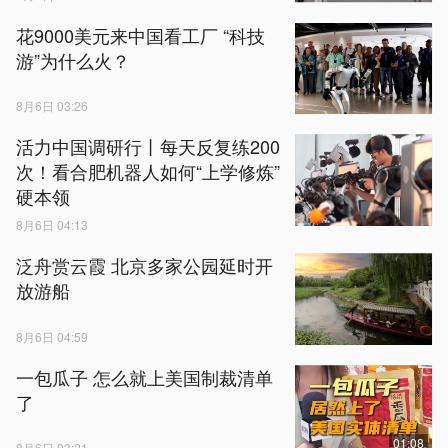
花9000美元来中国看工厂 “科技
游”为什么火？
8月6日 03:26
活力中国调研行丨每天反复练200
次！看合肥机器人如何“上学修炼”
硬本领
8月6日 04:13
泛舟赏云霞 北京多家公园延时开
放游船
8月6日 04:59
一包瓜子 怎么就上美国制裁清单
了
01:08
8月6日 03:21