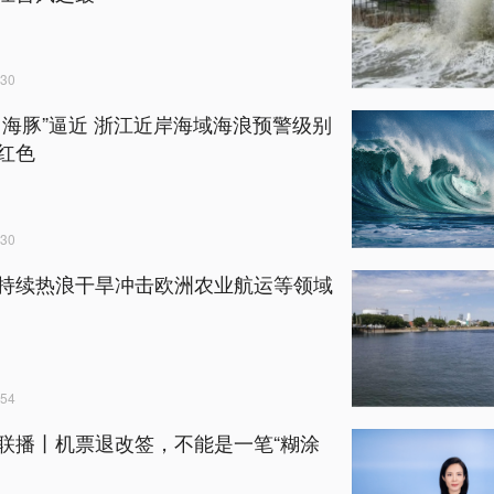
30
白海豚”逼近 浙江近岸海域海浪预警级别
红色
30
持续热浪干旱冲击欧洲农业航运等领域
54
联播丨机票退改签，不能是一笔“糊涂