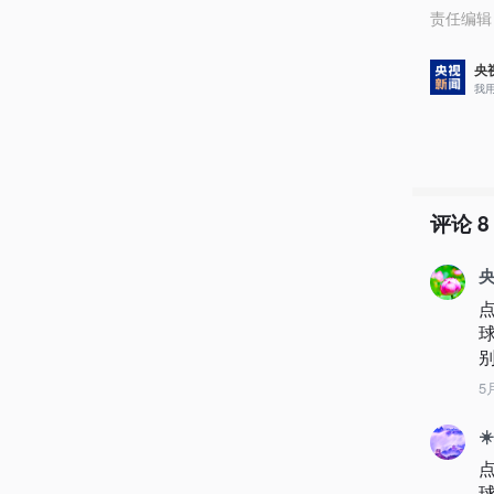
责任编辑
央
我
评论
8
央
别
5
☀