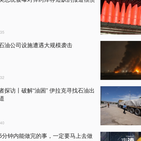
35
石油公司设施遭遇大规模袭击
32
者探访丨破解“油困” 伊拉克寻找石油出
道
40
5分钟内能做完的事，一定要马上去做