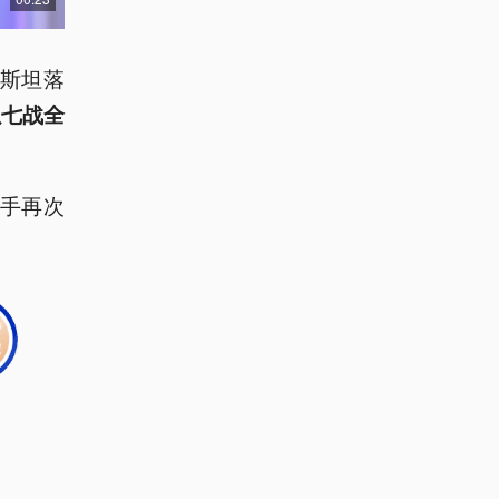
克斯坦落
以七战全
女手再次