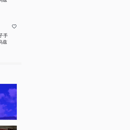
子手
乌兹