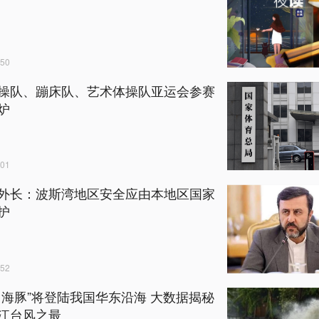
50
操队、蹦床队、艺术体操队亚运会参赛
炉
01
外长：波斯湾地区安全应由本地区国家
护
52
白海豚”将登陆我国华东沿海 大数据揭秘
江台风之最