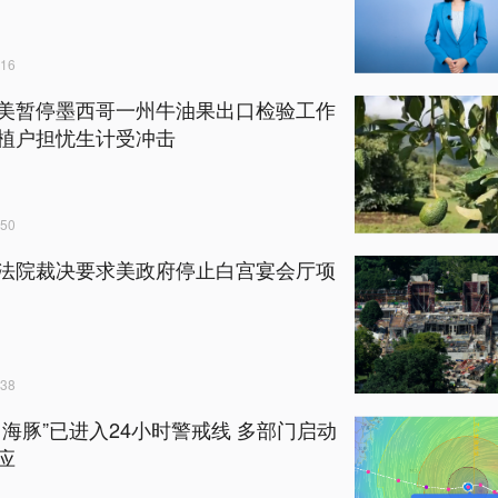
16
美暂停墨西哥一州牛油果出口检验工作
植户担忧生计受冲击
50
法院裁决要求美政府停止白宫宴会厅项
38
白海豚”已进入24小时警戒线 多部门启动
应