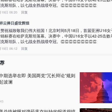
克斯坦队，以七战全胜战绩夺冠。👏👏👏👏👏👏👏👏👏
月19日 06:20
回复
A祥云捧日盛世辉煌
点赞祝福致敬我们伟大祖国！北京时间5月18日，首届亚洲U16女
球锦标赛在哈萨克斯坦落幕。决赛中，中国U16女手以42-25击败
克斯坦队，以七战全胜战绩夺冠。👏👏👏👏👏👏👏👏👏
月19日 06:12
回复
荐
中期选举在即 美国两党“冗长辩论”规则
起波澜
45
美总统被曝对弹药库存短缺的报道很愤