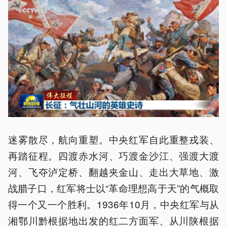
迷雾散尽，航向重塑。中央红军自此重整戎装、
再踏征程。四渡赤水河、巧渡金沙江、强渡大渡
河、飞夺泸定桥、翻越夹金山、走出大草地、激
战腊子口，红军将士以“革命理想高于天”的气概取
得一个又一个胜利。1936年10月，中央红军与从
湘鄂川黔根据地出发的红二方面军、从川陕根据