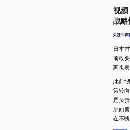
视频
战略
日本
前政
家也表
此前“
策转向
是负
层面皆
在不断