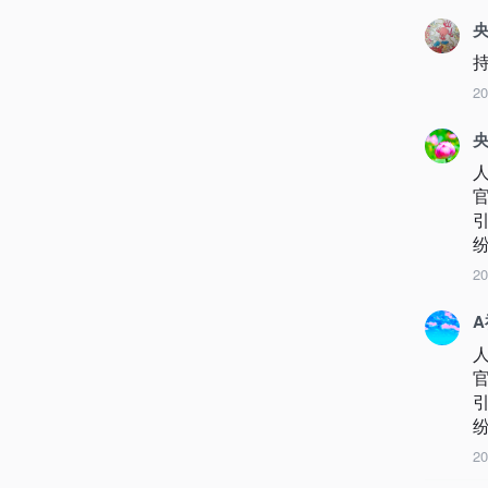
央
2
央
2
2