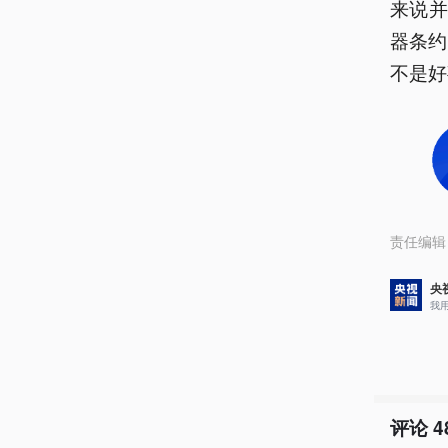
来说
器条约
不是好
责任编辑
央
我
评论
4