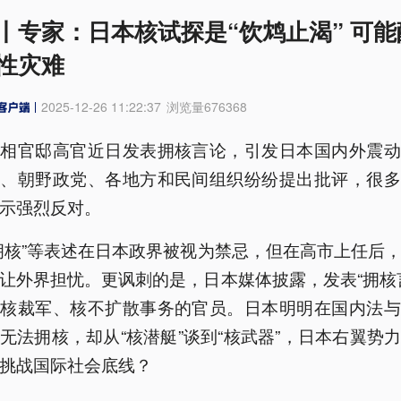
丨专家：日本核试探是“饮鸩止渴” 可能
性灾难
2025-12-26 11:22:37
浏览量
676368
首相官邸高官近日发表拥核言论，引发日本国内外震动
要、朝野政党、各地方和民间组织纷纷提出批评，很多
示强烈反对。
拥核”等表述在日本政界被视为禁忌，但在高市上任后
让外界担忧。更讽刺的是，日本媒体披露，发表“拥核
责核裁军、核不扩散事务的官员。日本明明在国内法与
无法拥核，却从“核潜艇”谈到“核武器”，日本右翼势
挑战国际社会底线？