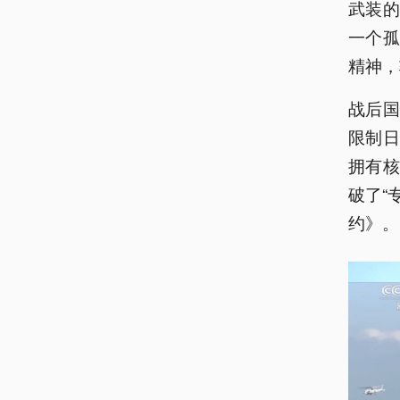
武装
一个
精神，
战后
限制
拥有
破了“
约》。