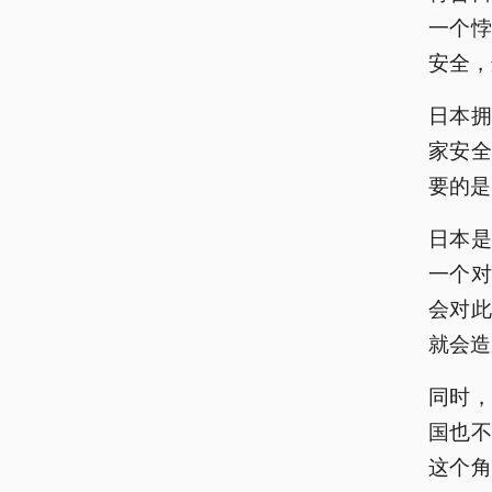
一个
安全，
日本
家安
要的是
日本
一个
会对
就会造
同时
国也
这个