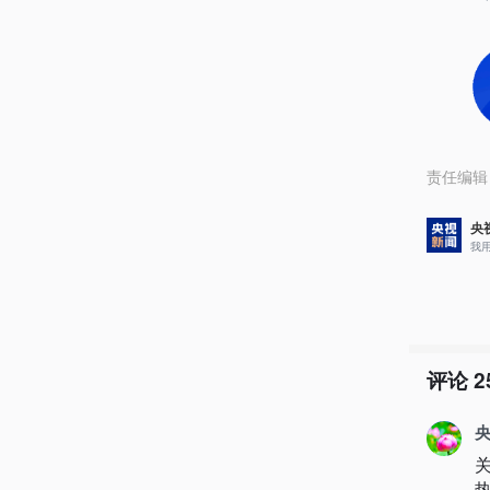
责任编辑
央
我
评论
2
央