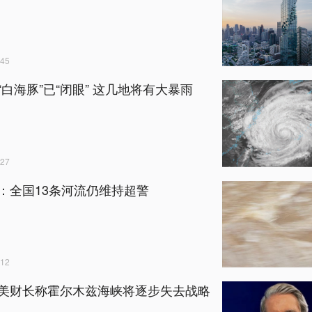
45
“白海豚”已“闭眼” 这几地将有大暴雨
27
：全国13条河流仍维持超警
12
美财长称霍尔木兹海峡将逐步失去战略