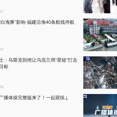
47
“白海豚”影响 福建沿海40条航线停航
23
士：马斯克拒绝让乌克兰用“星链”打击
目标
56
广播体操完整版来了！一起跟练↓