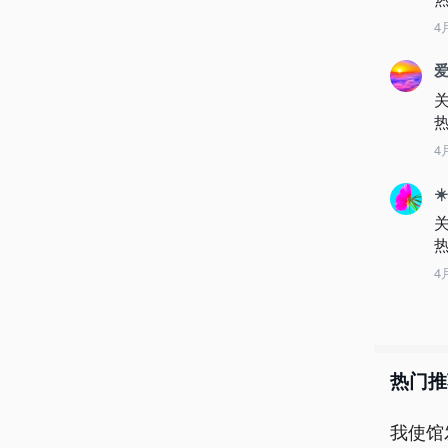
4
爱
4
☀
4
热门推
我使馆