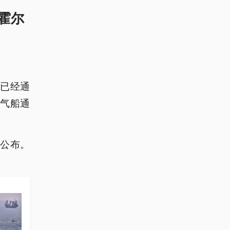
霍尔
船已经通
气船通
公布。