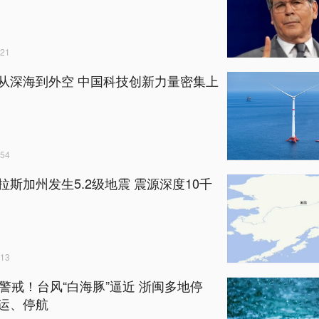
21
从深海到外空 中国科技创新力量密集上
54
拉斯加州发生5.2级地震 震源深度10千
13
时警戒！台风“白海豚”逼近 浙闽多地停
运、停航