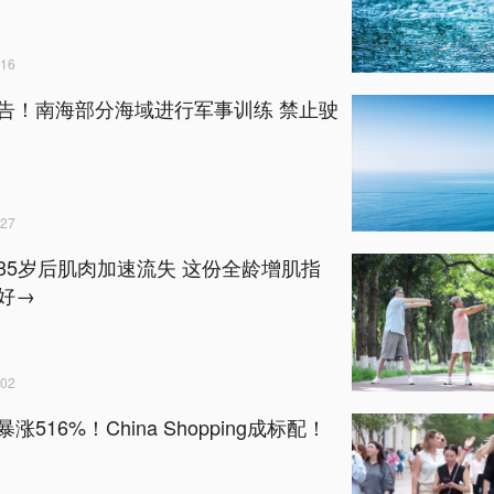
16
告！南海部分海域进行军事训练 禁止驶
27
35岁后肌肉加速流失 这份全龄增肌指
好→
02
涨516%！China Shopping成标配！