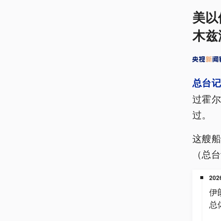
美以
木兹
总台
过霍
过。
这艘
（总台