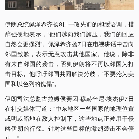
伊朗总统佩泽希齐扬8日一改先前的和缓语调，措
辞强硬地表示，“他们越向我们施压，我们的回应
自然会更强烈”。佩泽希齐扬7日在电视讲话中曾向
邻国致歉，表示无意攻击其他国家。他说，除非
有来自邻国的袭击，否则伊朗将不再以邻国为打
击目标。他呼吁邻国共同解决分歧，“不要沦为美
国和以色列的傀儡”。
伊朗司法总监古拉姆侯赛因·穆赫辛尼·埃杰伊7日
在社交媒体写道：“中东地区一些国家的地理位置
或明或暗地在敌人控制下，这些地点正被用于侵
略伊朗的行径。针对这些目标的激烈袭击不会停
止。”