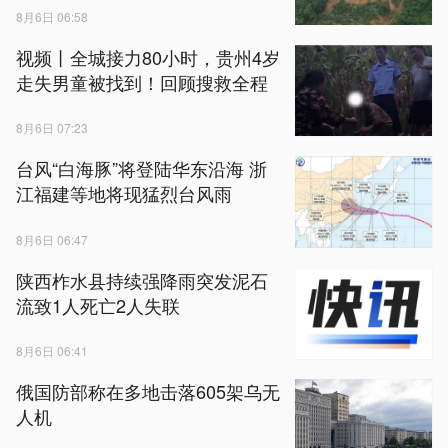
8月6日 06:58
视频丨全城接力80小时，贵州4岁
走失男童被找到！回顾搜救全程
8月6日 07:23
台风“白海豚”将登陆华东沿海 浙
江福建等地将现猛烈台风雨
8月6日 06:47
陕西柞水县持续强降雨突发泥石
流致1人死亡2人失联
8月6日 06:41
俄国防部称在多地击落605架乌无
人机