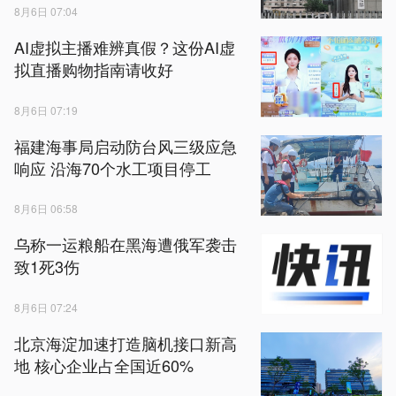
8月6日 07:04
AI虚拟主播难辨真假？这份AI虚
拟直播购物指南请收好
8月6日 07:19
福建海事局启动防台风三级应急
响应 沿海70个水工项目停工
8月6日 06:58
乌称一运粮船在黑海遭俄军袭击
致1死3伤
8月6日 07:24
北京海淀加速打造脑机接口新高
地 核心企业占全国近60%