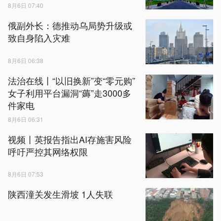
8月6日 07:40
俄副外长：德推动乌局势升级或
致自身陷入灾难
8月6日 06:38
法治在线丨“以旧换新”变“零元购”
女子利用平台漏洞“薅”走3000多
件家电
8月6日 06:31
视频丨英报告指出AI存施害风险
呼吁严控其网络权限
8月6日 07:53
陕西潼关发生滑坡 1人失联