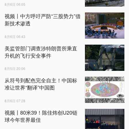
8月6日 06:05
视频丨中方呼吁严防“三股势力”借
新技术渗透
8月6日 06:43
美监管部门调查涉特朗普所乘直
升机的飞行安全事件
8月5日 20:06
从符号到配色完全自主！中国标
准让世界“翻译”中国图
8月6日 07:28
视频丨80米39！陈佳炜创U20链
球今年世界最佳