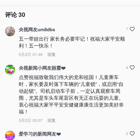
评论
30
央视网友um8dbs
7
五一带娃出行 家长务必要牢记！祝福大家平安顺
利！五一快乐！
5月2日 01:46
回复
央视新闻小网友丽霞❤️
4
点赞祝福致敬我们伟大的党和祖国！儿童乘车
时，家长要及时落下车辆的“儿童锁”，或启用“自
动起锁”。司机启动车子前，一定认真观察车周
围，尤其是车头车尾盲区有无正在玩耍的儿童。
衷心祝福大家平平安安健健康康生活更加美好幸
福！
5月2日 00:07
回复
爱学习的新闻网友❤️
3