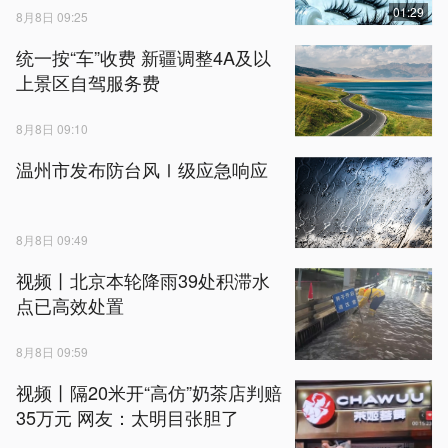
01:29
8月8日 09:25
统一按“车”收费 新疆调整4A及以
上景区自驾服务费
8月8日 09:10
温州市发布防台风Ⅰ级应急响应
8月8日 09:49
视频丨北京本轮降雨39处积滞水
点已高效处置
8月8日 09:59
视频丨隔20米开“高仿”奶茶店判赔
35万元 网友：太明目张胆了