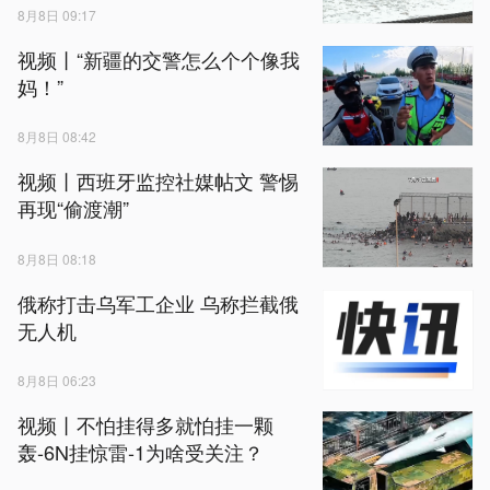
8月8日 09:17
视频丨“新疆的交警怎么个个像我
妈！”
8月8日 08:42
视频丨西班牙监控社媒帖文 警惕
再现“偷渡潮”
8月8日 08:18
俄称打击乌军工企业 乌称拦截俄
无人机
8月8日 06:23
视频丨不怕挂得多就怕挂一颗
轰-6N挂惊雷-1为啥受关注？