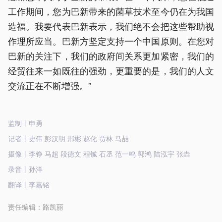
工作期间，您为巴新带来的菌草技术至今仍在为我国
造福。我要代表巴新表示，我们绝不会把这些帮助视
作理所应当。巴新方坚定支持一个中国原则。在您对
巴新的关注下，我们的政府间关系更加紧密，我们的
经贸往来一如既往的强劲，更重要的是，我们的人文
交流正在不断增强。”
监制丨申勇
记者丨史伟 彭汉明 邢彬 赵化 贾林 马喆
摄像丨李铮 马超 段德文 程铖 石丞 范一鸣 郭鸿 陆泓宇 张垚
录音丨孙洋
翻译丨李嘉铭
责任编辑：
路凯丽