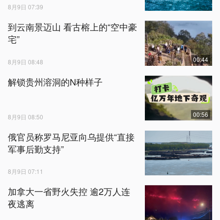
8月9日 07:39
到云南景迈山 看古榕上的“空中豪
宅”
00:44
8月9日 08:48
解锁贵州溶洞的N种样子
00:56
8月9日 08:50
俄官员称罗马尼亚向乌提供“直接
军事后勤支持”
8月9日 07:11
加拿大一省野火失控 逾2万人连
夜逃离