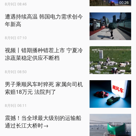
00:26
8月9日 08:46
遭遇持续高温 韩国电力需求创今
年新高
8月9日 07:10
视频丨错期播种错茬上市 宁夏冷
凉蔬菜稳定供应不断档
8月9日 08:50
男子乘顺风车时猝死 家属向司机
索赔18万元 法院判了
8月9日 06:11
震撼！当全球最大级别的运输船
通过长江大桥时→