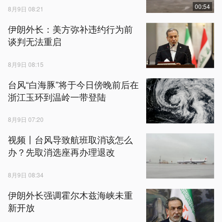
00:54
8月9日 08:21
伊朗外长：美方弥补违约行为前
谈判无法重启
8月9日 08:15
台风“白海豚”将于今日傍晚前后在
浙江玉环到温岭一带登陆
8月9日 07:20
视频丨台风导致航班取消该怎么
办？先取消选座再办理退改
8月9日 08:34
伊朗外长强调霍尔木兹海峡未重
新开放