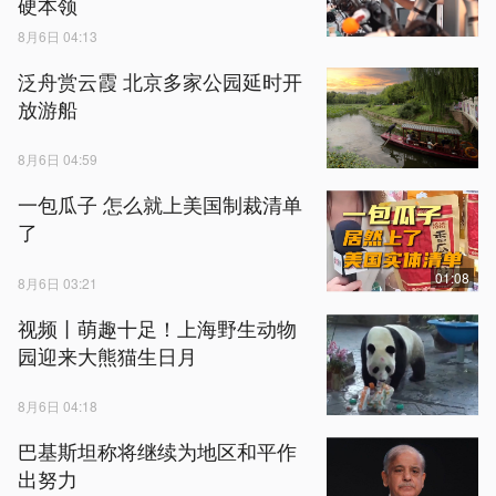
硬本领
8月6日 04:13
泛舟赏云霞 北京多家公园延时开
放游船
8月6日 04:59
一包瓜子 怎么就上美国制裁清单
了
01:08
8月6日 03:21
视频丨萌趣十足！上海野生动物
园迎来大熊猫生日月
8月6日 04:18
巴基斯坦称将继续为地区和平作
出努力