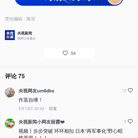
责任编辑：
陈澍
央视新闻
我用心你放心
54
评论
75
央视网友um8dbs
13
作茧自缚！
5月13日 23:43
回复
央视新闻小网友丽霞❤️
5
视频丨步步突破 环环相扣 日本“再军事化”野心昭
然若揭！！！