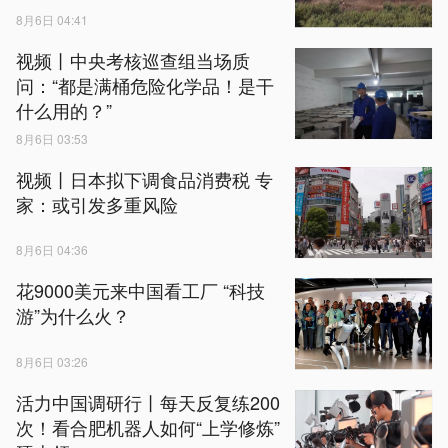
8月6日 04:41
视频丨中央考核巡查组当场质
问：“都是满桶危险化学品！是干
什么用的？”
8月6日 03:53
视频丨日本拟下调食品消费税 专
家：或引发多重风险
8月6日 04:36
花9000美元来中国看工厂 “科技
游”为什么火？
8月6日 03:26
活力中国调研行丨每天反复练200
次！看合肥机器人如何“上学修炼”