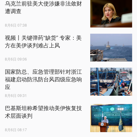
乌克兰前驻美大使涉嫌非法敛财
遭调查
8月6日 07:38
视频丨关键弹药“缺货” 专家：美
方在美伊谈判难占上风
8月6日 09:06
国家防总、应急管理部针对浙江
福建启动防汛防台风四级应急响
应
8月6日 09:31
巴基斯坦称希望推动美伊恢复技
术层面谈判
8月6日 08:17