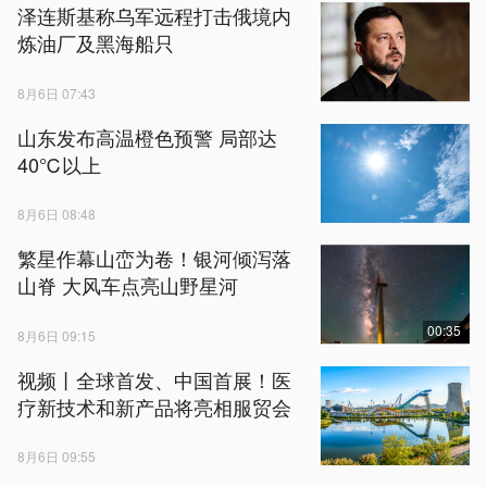
泽连斯基称乌军远程打击俄境内
炼油厂及黑海船只
8月6日 07:43
山东发布高温橙色预警 局部达
40℃以上
8月6日 08:48
繁星作幕山峦为卷！银河倾泻落
山脊 大风车点亮山野星河
00:35
8月6日 09:15
视频丨全球首发、中国首展！医
疗新技术和新产品将亮相服贸会
8月6日 09:55