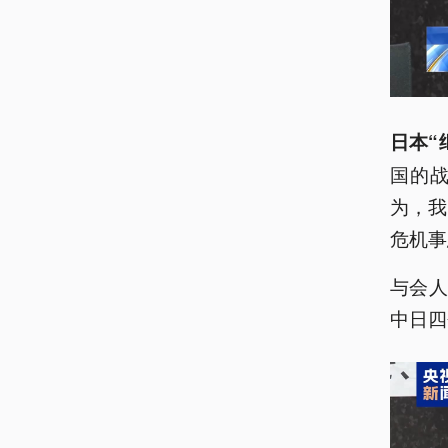
日本“
国的
为，我
危机事
与会
中日四