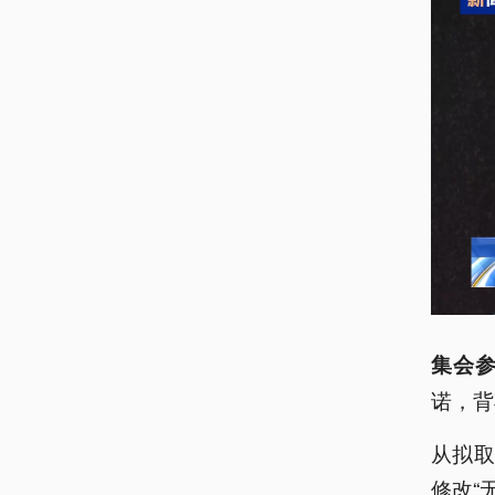
集会
诺，背
从拟取
修改“