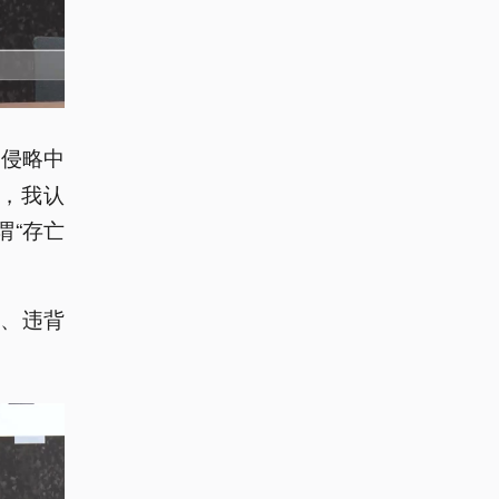
去侵略中
，我认
谓“存亡
、违背