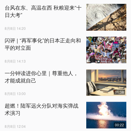
台风在东、高温在西 秋粮迎来“十
日大考”
8月8日 14:20
闪评 | “再军事化”的日本正走向和
平的对立面
8月8日 14:13
一分钟读进你心里｜尊重他人，
才能成就自己
01:38
8月8日 13:00
超燃！陆军远火分队对海实弹战
术演习
00:22
8月8日 12:04