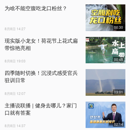
为啥不能空腹吃龙口粉丝？
00:30
8月8日 14:27
现实版小龙女！荷花节上花式扁
带惊艳亮相
00:48
8月8日 19:03
四季随时切换！沉浸式感受官兵
驻训日常
03:01
8月8日 12:07
主播说联播 | 健身去哪儿？家门
口就有答案
02:14
8月8日 14:37