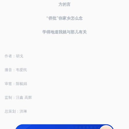
方的言
“侨批”你家乡怎么念
学得地道我就与那儿有关
作者：胡戈
播音：韦爱民
审签：陈毓娟
监制：汪鑫 高辉
总策划：洪琳