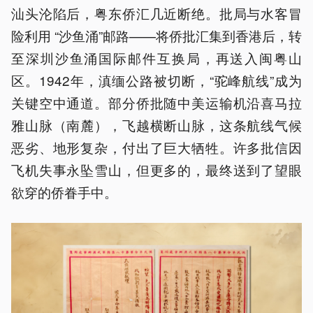
汕头沦陷后，粤东侨汇几近断绝。批局与水客冒
险利用 “沙鱼涌”邮路——将侨批汇集到香港后，转
至深圳沙鱼涌国际邮件互换局，再送入闽粤山
区。1942年，滇缅公路被切断，“驼峰航线”成为
关键空中通道。部分侨批随中美运输机沿喜马拉
雅山脉（南麓），飞越横断山脉，这条航线气候
恶劣、地形复杂，付出了巨大牺牲。许多批信因
飞机失事永坠雪山，但更多的，最终送到了望眼
欲穿的侨眷手中。