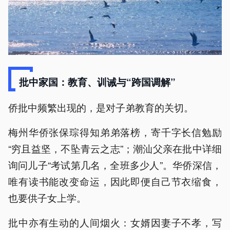
批中家国：教育、训诫与“跨国调解”
侨批中频繁出现的，是对子弟教育的关切。
梅州华侨张保琮得知弟弟落榜，寄千字长信勉励
“穷且益坚，不坠青云之志”；潮汕父亲在批中详细
询问儿子“考试第几名，全班多少人”。华侨深信，
唯有读书能改变命运，因此即便自己节衣缩食，
也要供子女上学。
批中亦有生动的人间烟火：女婿因妻子不孝，写