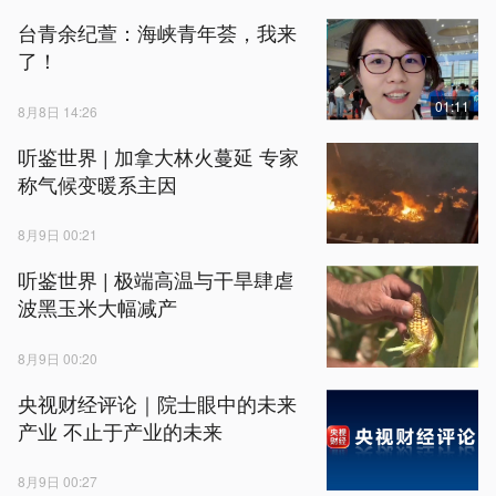
台青余纪萱：海峡青年荟，我来
了！
01:11
8月8日 14:26
听鉴世界 | 加拿大林火蔓延 专家
称气候变暖系主因
8月9日 00:21
听鉴世界 | 极端高温与干旱肆虐
波黑玉米大幅减产
8月9日 00:20
央视财经评论｜院士眼中的未来
产业 不止于产业的未来
8月9日 00:27