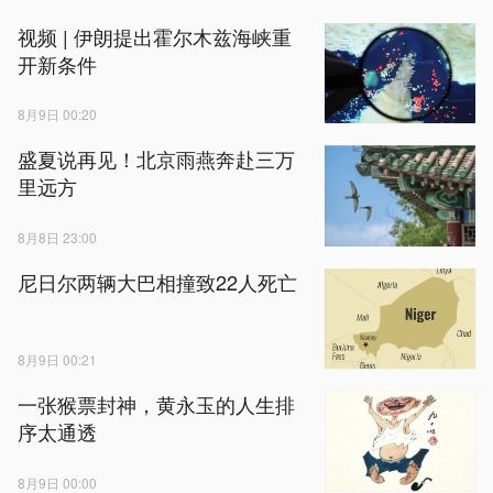
视频 | 伊朗提出霍尔木兹海峡重
开新条件
8月9日 00:20
盛夏说再见！北京雨燕奔赴三万
里远方
8月8日 23:00
尼日尔两辆大巴相撞致22人死亡
8月9日 00:21
一张猴票封神，黄永玉的人生排
序太通透
8月9日 00:00