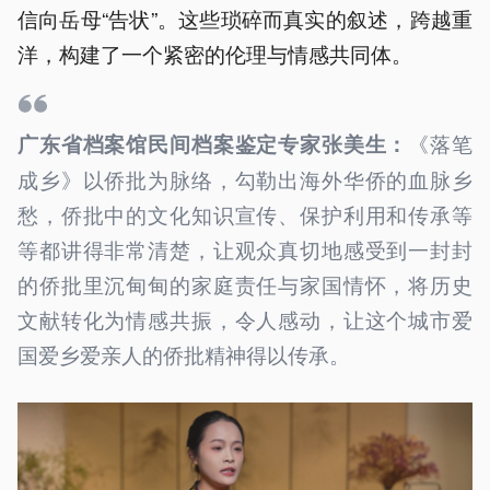
信向岳母“告状”。这些琐碎而真实的叙述，跨越重
洋，构建了一个紧密的伦理与情感共同体。
《落笔
广东省档案馆民间档案鉴定专家张美生：
成乡》以侨批为脉络，勾勒出海外华侨的血脉乡
愁，侨批中的文化知识宣传、保护利用和传承等
等都讲得非常清楚，让观众真切地感受到一封封
的侨批里沉甸甸的家庭责任与家国情怀，将历史
文献转化为情感共振，令人感动，让这个城市爱
国爱乡爱亲人的侨批精神得以传承。