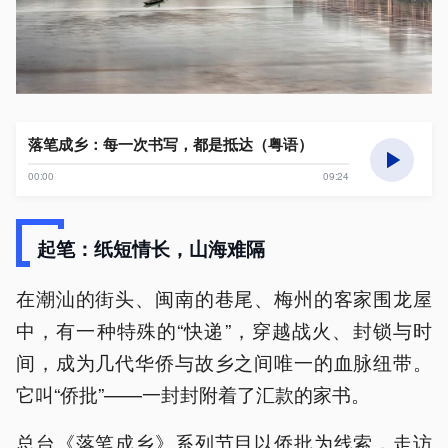
落笔成乡：每一次书写，都是抵达（粤语）
00:00
09:24
起笔：纸短情长，山海难隔
在潮汕的街头、闽南的巷尾、梅州的客家围龙屋
中，有一种特殊的“快递”，穿越战火、封锁与时
间，成为几代华侨与故乡之间唯一的血脉纽带。
它叫“侨批”——一封封附着了汇款的家书。
总台《落笔成乡》系列节目以侨批为线索，走访