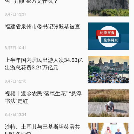
色 “驻颜”秘方是什么？
8月7日 13:31
福建省泉州市委书记张毅恭被查
8月7日 10:41
上半年国内居民出游人次34.63亿
出游总花费3.21万亿元
8月7日 12:10
视频丨返乡农民“落笔生花” “悬浮
书法”走红
8月7日 13:34
沙特、土耳其与巴基斯坦签署共
同防务协议