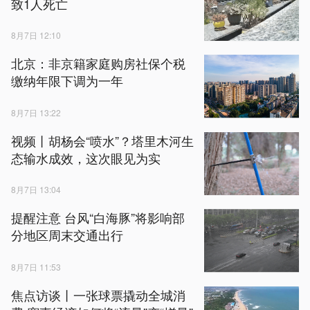
致1人死亡
8月7日 12:10
北京：非京籍家庭购房社保个税
缴纳年限下调为一年
8月7日 13:22
视频丨胡杨会“喷水”？塔里木河生
态输水成效，这次眼见为实
8月7日 13:04
提醒注意 台风“白海豚”将影响部
分地区周末交通出行
8月7日 11:53
焦点访谈丨一张球票撬动全城消