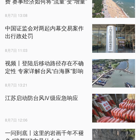
费 赛事经济如何将“流量”变“增量”
8月7日 13:08
中国证监会对两起内幕交易案作
出行政处罚
8月7日 11:03
视频丨登陆后移动路径存在不确
定性 专家详解台风“白海豚”影响
8月7日 13:21
江苏启动防台风Ⅳ级应急响应
8月7日 12:06
一问到底丨这里的岩画千年不褪