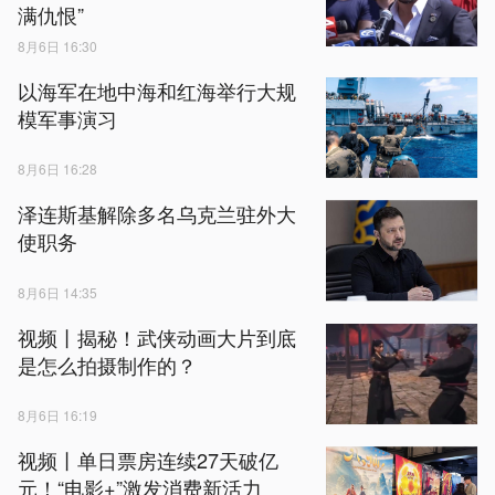
满仇恨”
8月6日 16:30
以海军在地中海和红海举行大规
模军事演习
8月6日 16:28
泽连斯基解除多名乌克兰驻外大
使职务
8月6日 14:35
视频丨揭秘！武侠动画大片到底
是怎么拍摄制作的？
8月6日 16:19
视频丨单日票房连续‌27天‌破亿
元！“电影+”激发消费新活力