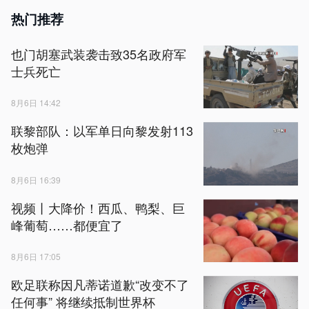
热门推荐
也门胡塞武装袭击致35名政府军
士兵死亡
8月6日 14:42
联黎部队：以军单日向黎发射113
枚炮弹
8月6日 16:39
视频丨大降价！西瓜、鸭梨、巨
峰葡萄……都便宜了
8月6日 17:05
欧足联称因凡蒂诺道歉“改变不了
任何事” 将继续抵制世界杯