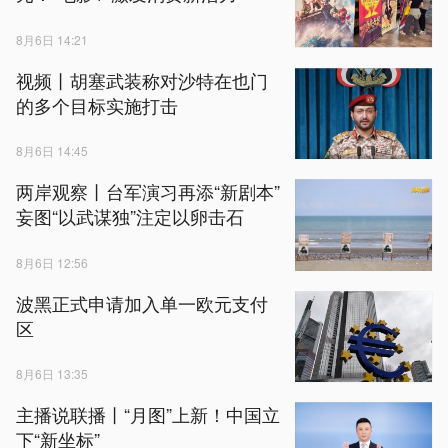
8月6日 14:21
视频丨胡塞武装称对沙特在也门
的多个目标实施打击
8月6日 14:45
两岸观察丨台军演习再添“新剧本”
妄图“以武谋独”注定以卵击石
8月6日 12:56
波黑正式申请加入单一欧元支付
区
8月6日 13:35
主播说联播丨“月图”上新！中国立
下“新坐标”