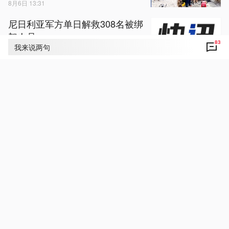
8月6日 13:31
尼日利亚军方单日解救308名被绑
架人员
83
我来说两句
8月6日 07:22
菜场摊主脑出血住院4个月，“无
人摊”营业额为何没见少？
8月6日 12:11
焦点访谈丨多项重大工程进度条
刷新 将这样改变你我生活
8月6日 13:23
视频丨不只“贴秋膘” 莫高窟壁画
藏着古人秋日生活图景