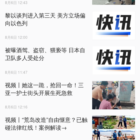
8月6日 12:43
黎以谈判进入第三天 美方立场偏
向以色列
8月6日 12:00
被曝酒驾、盗窃、猥亵等 日本自
卫队多人受处分
8月6日 11:47
视频丨她这一跪，抢回一命！三
亚一护士街头开展生死急救
8月6日 12:16
视频丨“荒岛改造”自由惬意？已触
碰法律红线！案例解读→