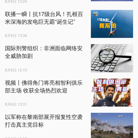
8月6日 13:24
联播一瞬丨抗17级台风！扎根百
米深海的发电巨无霸“诞生记”
8月6日 13:36
国际刑警组织：非洲面临网络安
全威胁加剧
8月6日 12:10
视频丨佛得角门将亮相智利俱乐
部主场 收获全场热烈欢迎
8月6日 13:31
以军称在黎南部展开报复性空袭
打击真主党目标