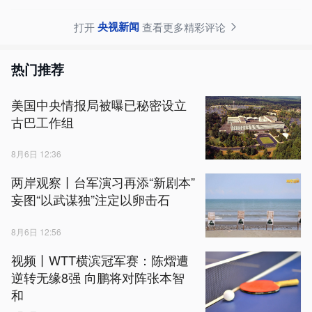
央视新闻
打开
查看更多精彩评论
热门推荐
美国中央情报局被曝已秘密设立
古巴工作组
8月6日 12:36
两岸观察丨台军演习再添“新剧本”
妄图“以武谋独”注定以卵击石
8月6日 12:56
视频丨WTT横滨冠军赛：陈熠遭
逆转无缘8强 向鹏将对阵张本智
和