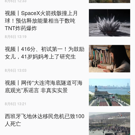
8月6日 12:33
视频丨SpaceX火箭残骸撞上月
球！预估释放能量相当于数吨
TNT炸药爆炸
8月6日 13:19
视频丨416分、初试第一！为鼓励
女儿，41岁妈妈考上了研究生
8月6日 13:03
视频丨网传“大连湾海底隧道可海
底观光”系谣言 非真实实景
8月6日 13:21
西班牙飞地休达移民危机已致100
人死亡